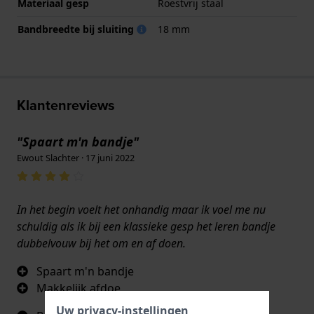
Materiaal gesp
Roestvrij staal
Bandbreedte bij sluiting
18 mm
Klantenreviews
"Spaart m'n bandje"
Ewout Slachter · 17 juni 2022
In het begin voelt het onhandig maar ik voel me nu
schuldig als ik bij een klassieke gesp het leren bandje
dubbelvouw bij het om en af doen.
Spaart m'n bandje
Makkelijk afdoe
Uw privacy-instellingen