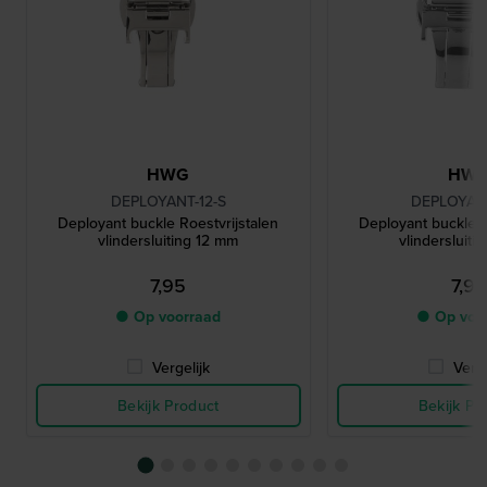
HWG
HW
DEPLOYANT-12-S
DEPLOYANT
Deployant buckle Roestvrijstalen
Deployant buckle R
vlindersluiting 12 mm
vlindersluiti
7,95
7,95
● Op voorraad
● Op voo
Vergelijk
Verge
Bekijk Product
Bekijk Pr