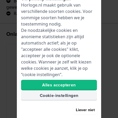
Begin is wennen als je een klassieke gesp
Horloge.nl maakt gebruik van
gewend bent
verschillende soorten
cookies
. Voor
Rammelt een klein beetje door wat speling
sommige soorten hebben we je
toestemming nodig.
De noodzakelijke cookies en
Onlangs bekeken
anonieme statistieken zijn altijd
automatisch actief; als je op
"accepteer alle cookies" klikt,
accepteer je ook de optionele
cookies. Wanneer je zelf wilt kiezen
welke cookies je aanzet, klik je op
“cookie instellingen”.
Alles accepteren
Cookie-instellingen
Liever niet
HWG