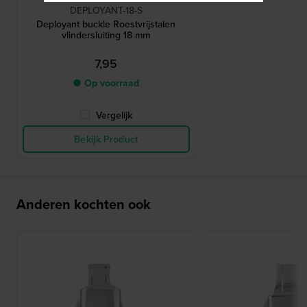
DEPLOYANT-18-S
Deployant buckle Roestvrijstalen
vlindersluiting 18 mm
7,95
● Op voorraad
Vergelijk
Bekijk Product
Anderen kochten ook