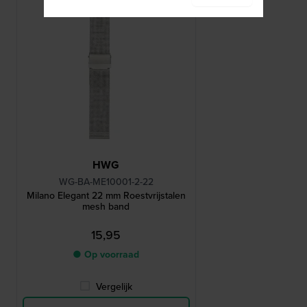
HWG
WG-BA-ME10001-2-22
Milano Elegant 22 mm Roestvrijstalen
mesh band
15,95
● Op voorraad
Vergelijk