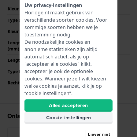
Uw privacy-instellingen
Kleur Band
Zilver
Horloge.nl maakt gebruik van
verschillende soorten
cookies
. Voor
Type sluiting
Milanese sluiting
sommige soorten hebben we je
Kleur sluiting
Zilver
toestemming nodig.
De noodzakelijke cookies en
Lengte band op 12 uur
80 mm
(mm)
anonieme statistieken zijn altijd
automatisch actief; als je op
Lengte band op 6 uur (mm)
110 mm
"accepteer alle cookies" klikt,
accepteer je ook de optionele
Type bevestiging
Bandpennen
cookies. Wanneer je zelf wilt kiezen
Rechte bandaanzet
Ja
welke cookies je aanzet, klik je op
“cookie instellingen”.
Alles accepteren
Onlangs bekeken
Cookie-instellingen
Liever niet