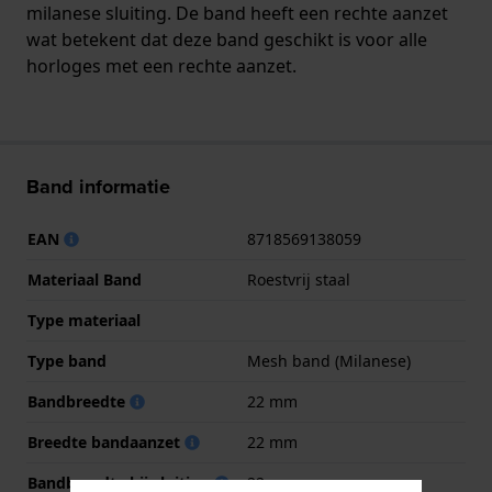
milanese sluiting. De band heeft een rechte aanzet
wat betekent dat deze band geschikt is voor alle
horloges met een rechte aanzet.
Band informatie
EAN
8718569138059
Materiaal Band
Roestvrij staal
Type materiaal
Type band
Mesh band (Milanese)
Bandbreedte
22 mm
Breedte bandaanzet
22 mm
Bandbreedte bij sluiting
22 mm