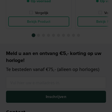
● Op voorraad
● Op voo
Vergelijk
Verge
Bekijk Product
Bekijk Pr
Meld u aan en ontvang €5,- korting op uw
horloge!
Te besteden vanaf €75,- (alleen op horloges)
Inschrijven