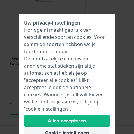
Uw privacy-instellingen
Horloge.nl maakt gebruik van
verschillende soorten
cookies
. Voor
sommige soorten hebben we je
HWG
toestemming nodig.
PUSHPIN-14MM-Z-1,50
De noodzakelijke cookies en
Spring bars - 1.5 mm diameter Set van
twee 14/1.5 mm zilverkleurige pushpins
anonieme statistieken zijn altijd
automatisch actief; als je op
2,50
"accepteer alle cookies" klikt,
● Op voorraad
accepteer je ook de optionele
cookies. Wanneer je zelf wilt kiezen
Vergelijk
welke cookies je aanzet, klik je op
“cookie instellingen”.
Bekijk Product
Alles accepteren
Cookie-instellingen