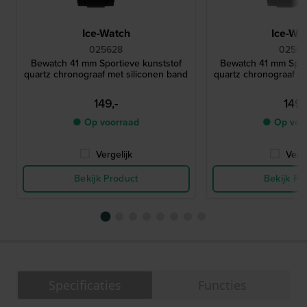
Ice-Watch
Ice-Wa
025628
02562
Bewatch 41 mm Sportieve kunststof
Bewatch 41 mm Spor
quartz chronograaf met siliconen band
quartz chronograaf me
149,-
149,
● Op voorraad
● Op voo
Vergelijk
Verge
Bekijk Product
Bekijk Pr
Specificaties
Functies