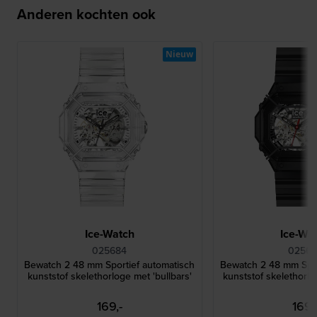
Anderen kochten ook
Nieuw
Ice-Watch
Ice-Wa
025684
02568
Bewatch 2 48 mm Sportief automatisch
Bewatch 2 48 mm Spor
kunststof skelethorloge met 'bullbars'
kunststof skelethorlo
169,-
169,