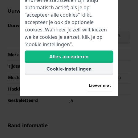
anonieme statistieken zijn altijd
automatisch actief; als je op
Uurwerk informatie
"accepteer alle cookies" klikt,
accepteer je ook de optionele
Uurwerk nr.
G3265Z
(
Bekijk specificaties
)
cookies. Wanneer je zelf wilt kiezen
Download handleiding
welke cookies je aanzet, klik je op
(English)
“cookie instellingen”.
Merk uurwerk
PTS
Alles accepteren
Tijdsaanduiding
Analoog
Cookie-instellingen
Mechanisme
Mechanisch automatisch
Liever niet
Hackbaar
Ja
Geskeletteerd
Ja
Band informatie