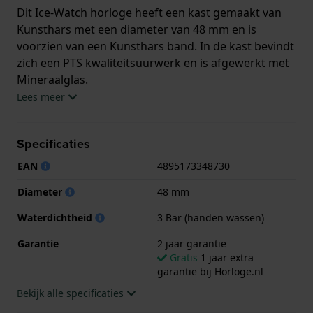
Dit Ice-Watch horloge heeft een kast gemaakt van
Kunsthars met een diameter van 48 mm en is
voorzien van een Kunsthars band. In de kast bevindt
zich een PTS kwaliteitsuurwerk en is afgewerkt met
Mineraalglas.
Lees meer
Het horloge is 3ATM. Dit betekent dat het horloge
spatwaterdicht is.. Verder wordt het horloge
Specificaties
geleverd met 2 jaar garantie.
EAN
4895173348730
.
Diameter
48 mm
Waterdichtheid
3 Bar (handen wassen)
Garantie
2 jaar garantie
Gratis
1 jaar extra
garantie bij Horloge.nl
Bekijk alle specificaties