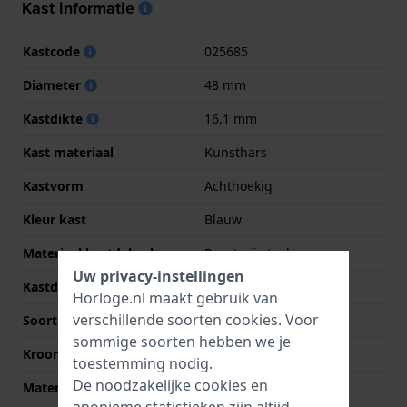
Kast informatie
Kastcode
025685
Diameter
48 mm
Kastdikte
16.1 mm
Kast materiaal
Kunsthars
Kastvorm
Achthoekig
Kleur kast
Blauw
Materiaal kastdeksel
Roestvrij staal
Uw privacy-instellingen
Kastdeksel
Gedicht met schroefjes
Horloge.nl maakt gebruik van
verschillende soorten
cookies
. Voor
Soort glas
Mineraal
sommige soorten hebben we je
Kroon
Trek kroon
toestemming nodig.
De noodzakelijke cookies en
Materiaal bezel
Kunsthars