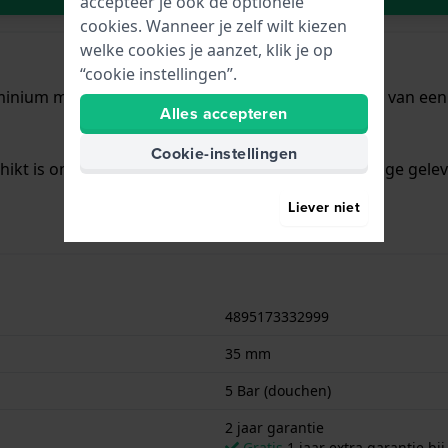
accepteer je ook de optionele
cookies. Wanneer je zelf wilt kiezen
welke cookies je aanzet, klik je op
“cookie instellingen”.
minium met een diameter van 35 mm en is voorzien van een 
Alles accepteren
Cookie-instellingen
chikt is om mee te douchen. Verder wordt het horloge gelev
Liever niet
4895173332999
35 mm
5 Bar (douchen)
2 jaar garantie
Gratis
1 jaar extra garantie bij