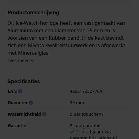
Productomschrijving
Dit Ice-Watch horloge heeft een kast gemaakt van
Aluminium met een diameter van 35 mm en is
voorzien van een Rubber band. In de kast bevindt
zich een Miyota kwaliteitsuurwerk en is afgewerkt
met Mineraalglas.
Lees meer
Het horloge is 5ATM. Dit betekent dat het horloge
geschikt is om mee te douchen. Verder wordt het
Specificaties
horloge geleverd met 2 jaar garantie.
EAN
4895173327704
.
Diameter
35 mm
Waterdichtheid
5 Bar (douchen)
Garantie
2 jaar garantie
Gratis
1 jaar extra
garantie bij Horloge.nl