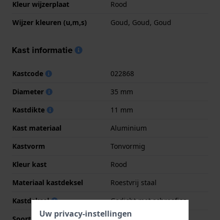
Kleur wijzerplaat
Rood
Wijzer kleuren (u,m,s)
Goud, Goud, Goud
Kast informatie
Kastcode
022868
Diameter
35 mm
Kastdikte
11 mm
Kast materiaal
Aluminium
Kastvorm
Tonvormig
Kleur kast
Rood
Materiaal kastdeksel
Roestvrij staal
Kastdeksel
Gedicht met schroefjes
Uw privacy-instellingen
Soort glas
Mineraal