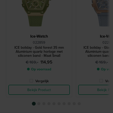
Ice-Watch
Ice-Wa
022859
0228
ICE boliday - Gold forest 35 mm
ICE boliday - Glac
Aluminium quartz horloge met
Aluminium quartz
siliconen band - Maat Small
siliconen band -
114,95
1
€ 169,-
€ 169,-
● Op voorraad
● Op voo
Vergelijk
Verge
Bekijk Product
Bekijk Pr