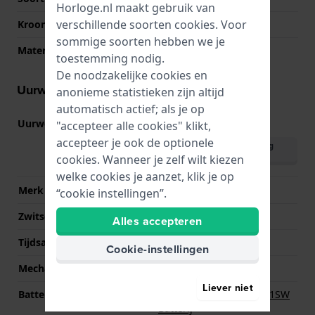
Horloge.nl maakt gebruik van
verschillende soorten
cookies
. Voor
Kroon
Trek kroon
sommige soorten hebben we je
Materiaal bezel
Aluminium
toestemming nodig.
De noodzakelijke cookies en
Uurwerk informatie
anonieme statistieken zijn altijd
automatisch actief; als je op
Uurwerk nr.
6P29
"accepteer alle cookies" klikt,
(
Bekijk specificaties
)
accepteer je ook de optionele
Download handleiding
(English)
cookies. Wanneer je zelf wilt kiezen
welke cookies je aanzet, klik je op
Merk uurwerk
Miyota
“cookie instellingen”.
Zwitsers uurwerk
Nee
Alles accepteren
Tijdsaanduiding
Analoog
Cookie-instellingen
Mechanisme
Quartz
Liever niet
Batterij
Renata R364 364 / SR621SW
Batterij