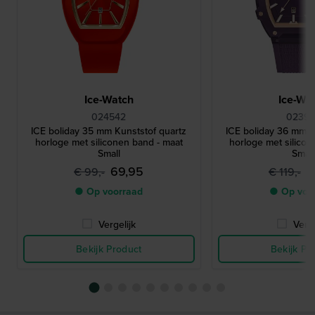
Ice-Watch
Ice-Wa
024542
02399
ICE boliday 35 mm Kunststof quartz
ICE boliday 36 mm K
horloge met siliconen band - maat
horloge met silicon
Small
Small
69,95
7
€ 99,-
€ 119,-
● Op voorraad
● Op voo
Vergelijk
Verge
Bekijk Product
Bekijk Pr