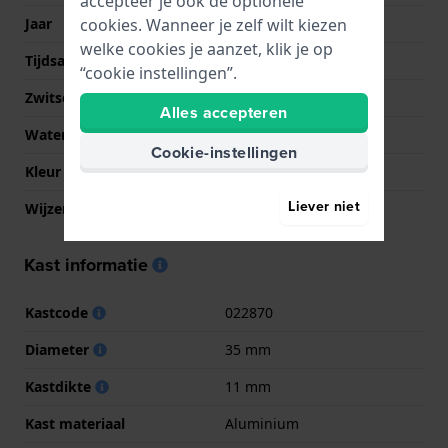
accepteer je ook de optionele
cookies. Wanneer je zelf wilt kiezen
Jaar
2024 Lente/Zomer
welke cookies je aanzet, klik je op
Tijdsaanduiding
Analoog
“cookie instellingen”.
Zwitsers fabricaat
Nee
Alles accepteren
Waterdichtheid
5 Bar (douchen)
Cookie-instellingen
Kleur wijzerplaat
Rood
Liever niet
Wijzer kleuren (u,m,s)
Goud, Goud, Goud
Kast informatie
Kastcode
022870
Diameter
35 mm
Kastdikte
11 mm
Kast materiaal
Aluminium