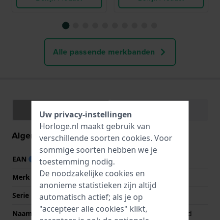
Alle passende merkbanden
Specificaties
Functies
Uw privacy-instellingen
Horloge.nl maakt gebruik van
Algemene informatie
verschillende soorten
cookies
. Voor
sommige soorten hebben we je
EAN
4895173327728
toestemming nodig.
De noodzakelijke cookies en
Merk
Ice-Watch
anonieme statistieken zijn altijd
Serie
Ice-Boliday
automatisch actief; als je op
"accepteer alle cookies" klikt,
Naam
ICE boliday - Passion red