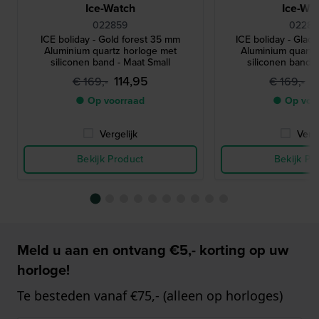
Ice-Watch
Ice-Wa
022859
0228
ICE boliday - Gold forest 35 mm
ICE boliday - Glac
Aluminium quartz horloge met
Aluminium quartz
siliconen band - Maat Small
siliconen band -
114,95
1
€ 169,-
€ 169,-
● Op voorraad
● Op voo
Vergelijk
Verge
Bekijk Product
Bekijk Pr
Meld u aan en ontvang €5,- korting op uw
horloge!
Te besteden vanaf €75,- (alleen op horloges)