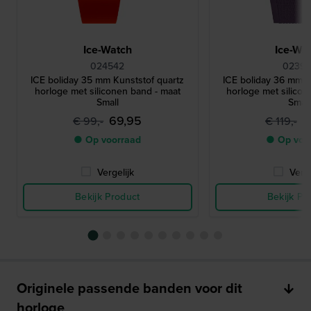
Ice-Watch
Ice-Wa
024542
02399
ICE boliday 35 mm Kunststof quartz
ICE boliday 36 mm K
horloge met siliconen band - maat
horloge met silicon
Small
Small
69,95
7
€ 99,-
€ 119,-
● Op voorraad
● Op voo
Vergelijk
Verge
Bekijk Product
Bekijk Pr
Originele passende banden voor dit
horloge