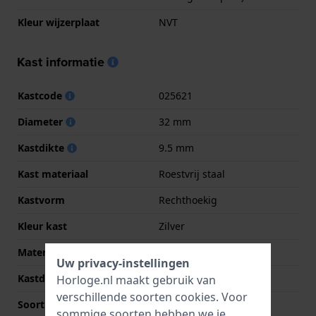
Kleur wijzerplaat
NVT
Kast informatie
Kastcode
025621
Diameter
32 mm
Kastdikte
9.5 mm
Kast materiaal
Roestvrij staal
Kastvorm
Rechthoekig
Kleur kast
Zilver
Materiaal kastdeksel
Kunsthars
Uw privacy-instellingen
Kastdeksel
Klikkast
Horloge.nl maakt gebruik van
verschillende soorten
cookies
. Voor
Soort glas
Gehard mineraalglas
sommige soorten hebben we je