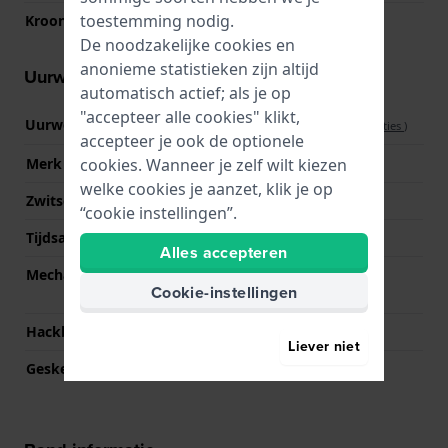
toestemming nodig.
Kroon
Druk kroon
De noodzakelijke cookies en
anonieme statistieken zijn altijd
Uurwerk informatie
automatisch actief; als je op
"accepteer alle cookies" klikt,
Uurwerk nr.
IW-SMART
(
Bekijk specificaties
)
accepteer je ook de optionele
cookies. Wanneer je zelf wilt kiezen
Merk uurwerk
Ice-Watch
welke cookies je aanzet, klik je op
Zwitsers uurwerk
Nee
“cookie instellingen”.
Tijdsaanduiding
Touchscreen
Alles accepteren
Mechanisme
SOC (System-On-Chip)
Cookie-instellingen
Module
Hackbaar
Nee
Liever niet
Geskeletteerd
Nee