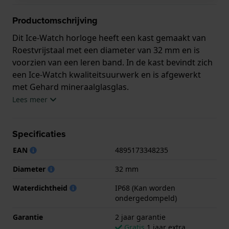
Productomschrijving
Dit Ice-Watch horloge heeft een kast gemaakt van
Roestvrijstaal met een diameter van 32 mm en is
voorzien van een leren band. In de kast bevindt zich
een Ice-Watch kwaliteitsuurwerk en is afgewerkt
met Gehard mineraalglasglas.
Lees meer
Het horloge is 1ATM. Verder wordt het horloge
geleverd met 2 jaar garantie.
Specificaties
.
EAN
4895173348235
Diameter
32 mm
Waterdichtheid
IP68 (Kan worden
ondergedompeld)
Garantie
2 jaar garantie
Gratis
1 jaar extra