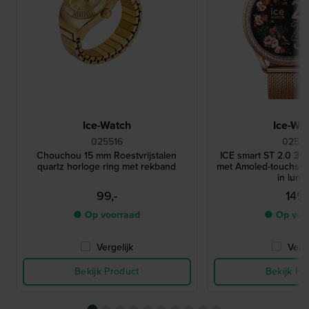
Ice-Watch
Ice-Wa
025516
02531
Chouchou 15 mm Roestvrijstalen
ICE smart ST 2.0 3
quartz horloge ring met rekband
met Amoled-touchscre
in lune
99,-
149,
● Op voorraad
● Op voo
Vergelijk
Verge
Bekijk Product
Bekijk Pr