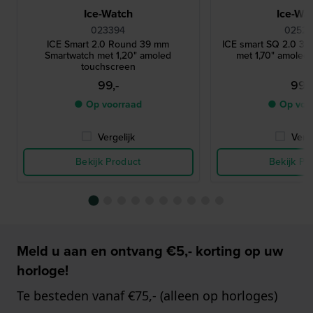
Ice-Watch
Ice-Wa
023394
02523
ICE Smart 2.0 Round 39 mm
ICE smart SQ 2.0 3
Smartwatch met 1,20" amoled
met 1,70" amoled
touchscreen
99,-
99,-
● Op voorraad
● Op voo
Vergelijk
Verge
Bekijk Product
Bekijk Pr
Meld u aan en ontvang €5,- korting op uw
horloge!
Te besteden vanaf €75,- (alleen op horloges)