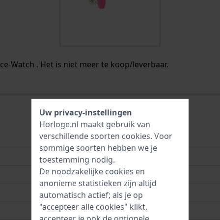
Ice-Watch . Het is niet meer te koop/leverbaar.
Uw privacy-instellingen
Horloge.nl maakt gebruik van
verschillende soorten
cookies
. Voor
4895164018161
sommige soorten hebben we je
Siliconen
toestemming nodig.
De noodzakelijke cookies en
20 mm
anonieme statistieken zijn altijd
20 mm
automatisch actief; als je op
"accepteer alle cookies" klikt,
18 mm
accepteer je ook de optionele