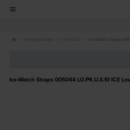
Horlogebandjes
Ice-Watch
Ice-Watch Straps 005
Ice-Watch Straps 005044 LO.PK.U.S.10 ICE L