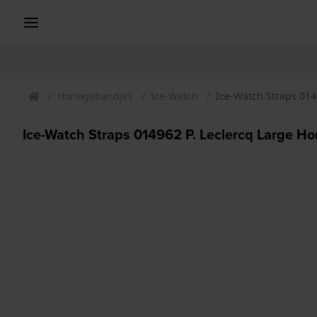
Horlogebandjes
Ice-Watch
Ice-Watch Straps 014
Ice-Watch Straps 014962 P. Leclercq Large H