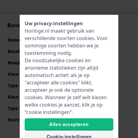
Uw privacy-instellingen
Band informatie
Horloge.nl maakt gebruik van
verschillende soorten
cookies
. Voor
Materiaal Band
Siliconen
sommige soorten hebben we je
Bandbreedte
20 mm
toestemming nodig.
De noodzakelijke cookies en
Breedte bandaanzet
20 mm
anonieme statistieken zijn altijd
Kleur Band
Paars
automatisch actief; als je op
"accepteer alle cookies" klikt,
Type sluiting
Gesp
accepteer je ook de optionele
Kleur sluiting
Zilver
cookies. Wanneer je zelf wilt kiezen
welke cookies je aanzet, klik je op
Type bevestiging
Bandpennen
“cookie instellingen”.
Rechte bandaanzet
Nee
Alles accepteren
Cookie-instellingen