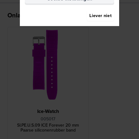
Onlangs bekeken
Liever niet
Ice-Watch
005017
SI.PE.U.S.09 ICE Forever 20 mm
Paarse siliconenrubber band