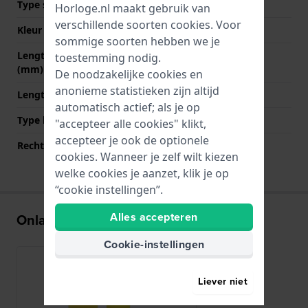
Type sluiting
Gesp
Horloge.nl maakt gebruik van
verschillende soorten
cookies
. Voor
Kleur sluiting
Zilver
sommige soorten hebben we je
Lengte band op 12 uur
75 mm
toestemming nodig.
(mm)
De noodzakelijke cookies en
anonieme statistieken zijn altijd
Lengte band op 6 uur (mm)
130 mm
automatisch actief; als je op
Type bevestiging
Bandpennen
"accepteer alle cookies" klikt,
accepteer je ook de optionele
Rechte bandaanzet
Nee
cookies. Wanneer je zelf wilt kiezen
welke cookies je aanzet, klik je op
“cookie instellingen”.
Alles accepteren
Onlangs bekeken
Cookie-instellingen
Liever niet