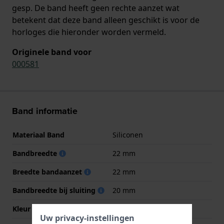
gesp. De band heeft geen rechte aanzet wat
betekent dat deze band alleen geschikt is voor de
horloges die hieronder worden vermeld.
Originele band voor
000581
Band informatie
Materiaal Band
Siliconen
Bandbreedte
22 mm
Breedte bandaanzet
22 mm
Bandbreedte bij sluiting
20 mm
Kleur Band
Geel
Uw privacy-instellingen