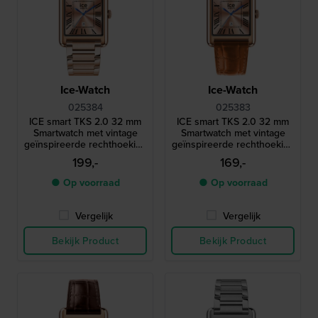
Ice-Watch
Ice-Watch
025384
025383
ICE smart TKS 2.0 32 mm
ICE smart TKS 2.0 32 mm
Smartwatch met vintage
Smartwatch met vintage
geïnspireerde rechthoekige
geïnspireerde rechthoekige
kast en 1,41" Amoled
kast en 1,41" Amoled
199,-
169,-
touchscreen
touchscreen
● Op voorraad
● Op voorraad
Vergelijk
Vergelijk
Bekijk Product
Bekijk Product