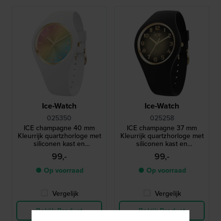
Ice-Watch
Ice-Watch
025350
025258
ICE champagne 40 mm
ICE champagne 37 mm
Kleurrijk quartzhorloge met
Kleurrijk quartzhorloge met
siliconen kast en
siliconen kast en
geïntegreerde band
geïntegreerde band
99,-
99,-
● Op voorraad
● Op voorraad
Vergelijk
Vergelijk
Bekijk Product
Bekijk Product