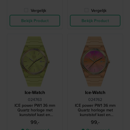
Vergelijk
Vergelijk
Bekijk Product
Bekijk Product
Ice-Watch
Ice-Watch
024763
024762
ICE power PW1 36 mm
ICE power PW1 36 mm
Quartz horloge met
Quartz horloge met
kunststof kast en
kunststof kast en
roestvrijstalen geribbelde
roestvrijstalen geribbelde
99,-
99,-
lunette
lunette