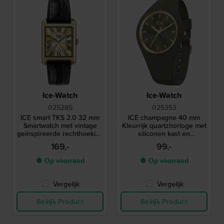
Ice-Watch
Ice-Watch
025285
025353
ICE smart TKS 2.0 32 mm
ICE champagne 40 mm
Smartwatch met vintage
Kleurrijk quartzhorloge met
geïnspireerde rechthoekige
siliconen kast en
kast en 1,41" Amoled
geïntegreerde band
169,-
99,-
touchscreen
● Op voorraad
● Op voorraad
Vergelijk
Vergelijk
Bekijk Product
Bekijk Product