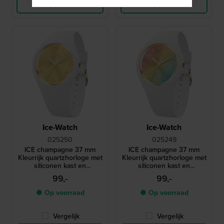
Bekijk Product
Bekijk Product
Ice-Watch
Ice-Watch
025250
025249
ICE champagne 37 mm
ICE champagne 37 mm
Kleurrijk quartzhorloge met
Kleurrijk quartzhorloge met
siliconen kast en
siliconen kast en
geïntegreerde band
geïntegreerde band
99,-
99,-
● Op voorraad
● Op voorraad
Vergelijk
Vergelijk