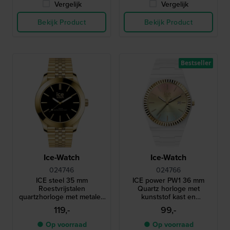
Vergelijk
Vergelijk
Bekijk Product
Bekijk Product
Bestseller
Ice-Watch
Ice-Watch
024746
024766
ICE steel 35 mm
ICE power PW1 36 mm
Roestvrijstalen
Quartz horloge met
quartzhorloge met metalen
kunststof kast en
band - Maat Small
roestvrijstalen geribbelde
119,-
99,-
lunette
● Op voorraad
● Op voorraad