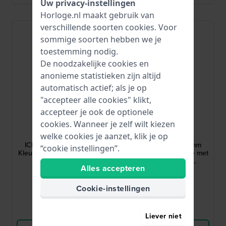
Uw privacy-instellingen
Horloge.nl maakt gebruik van
verschillende soorten
cookies
. Voor
sommige soorten hebben we je
toestemming nodig.
De noodzakelijke cookies en
anonieme statistieken zijn altijd
automatisch actief; als je op
"accepteer alle cookies" klikt,
accepteer je ook de optionele
Ice-Watch
Ice-Watch
cookies. Wanneer je zelf wilt kiezen
025257
025251
welke cookies je aanzet, klik je op
ICE champagne 37 mm
ICE champagne 37 mm
“cookie instellingen”.
Kleurrijk quartzhorloge met
Kleurrijk quartzhorloge met
siliconen kast en
siliconen kast en
Alles accepteren
geïntegreerde band
geïntegreerde band
99,-
99,-
Cookie-instellingen
● Op voorraad
● Op voorraad
Vergelijk
Vergelijk
Liever niet