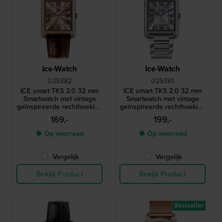
Ice-Watch
Ice-Watch
025382
025381
ICE smart TKS 2.0 32 mm
ICE smart TKS 2.0 32 mm
Smartwatch met vintage
Smartwatch met vintage
geïnspireerde rechthoekige
geïnspireerde rechthoekige
kast en 1,41" Amoled
kast en 1,41" Amoled
169,-
199,-
touchscreen
touchscreen
● Op voorraad
● Op voorraad
Vergelijk
Vergelijk
Bekijk Product
Bekijk Product
Bestseller