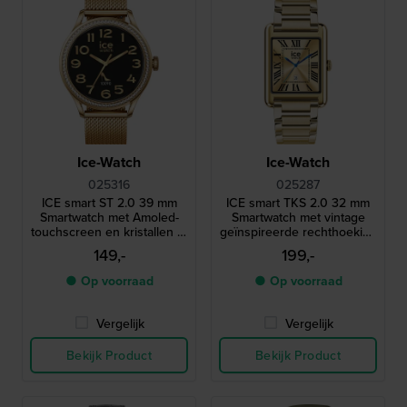
Ice-Watch
Ice-Watch
025316
025287
ICE smart ST 2.0 39 mm
ICE smart TKS 2.0 32 mm
Smartwatch met Amoled-
Smartwatch met vintage
touchscreen en kristallen in
geïnspireerde rechthoekige
lunette
kast en 1,41" Amoled
149,-
199,-
touchscreen
● Op voorraad
● Op voorraad
Vergelijk
Vergelijk
Bekijk Product
Bekijk Product