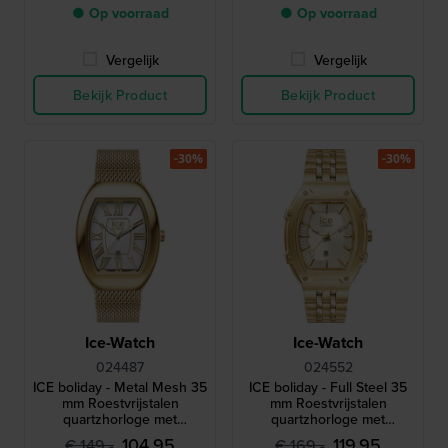
● Op voorraad
● Op voorraad
Vergelijk
Vergelijk
Bekijk Product
Bekijk Product
-30%
-30%
Ice-Watch
Ice-Watch
024487
024552
ICE boliday - Metal Mesh 35
ICE boliday - Full Steel 35
mm Roestvrijstalen
mm Roestvrijstalen
quartzhorloge met
quartzhorloge met
schakelarmband - Maat
geborstelde afwerking -
104,95
119,95
€ 149,-
€ 169,-