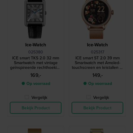
Ice-Watch
Ice-Watch
025380
025317
ICE smart TKS 2.0 32 mm
ICE smart ST 2.0 39 mm
Smartwatch met vintage
Smartwatch met Amoled-
geïnspireerde rechthoekige
touchscreen en kristallen in
kast en 1,41" Amoled
lunette
169,-
149,-
touchscreen
● Op voorraad
● Op voorraad
Vergelijk
Vergelijk
Bekijk Product
Bekijk Product