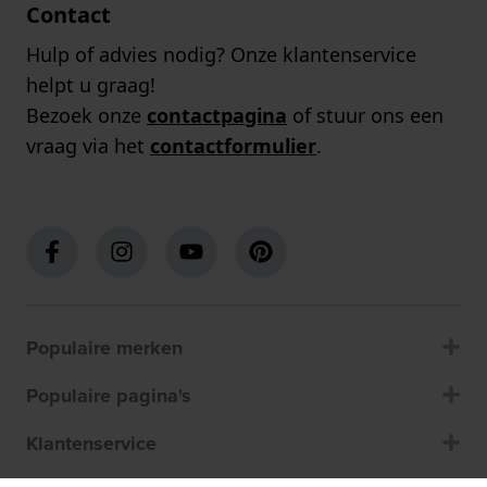
Contact
Hulp of advies nodig? Onze klantenservice
helpt u graag!
Bezoek onze
contactpagina
of stuur ons een
vraag via het
contactformulier
.
Populaire merken
Populaire pagina's
Klantenservice