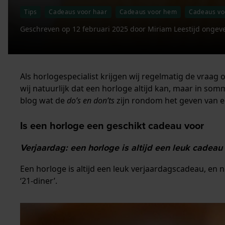
Tips
Cadeaus voor haar
Cadeaus voor hem
Cadeaus vo
Geschreven op
12 februari 2025
door
Miriam
Leestijd ongev
Als horlogespecialist krijgen wij regelmatig de vraag
wij natuurlijk dat een horloge altijd kan, maar in so
blog wat de
do’s en don’ts
zijn rondom het geven van e
Is een horloge een geschikt cadeau voor
Verjaardag: een horloge is altijd een leuk cadeau
Een horloge is altijd een leuk verjaardagscadeau, en n
‘21-diner’.