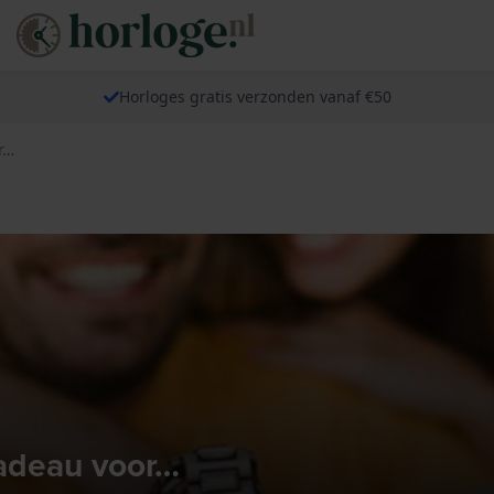
Horloges gratis verzonden vanaf €50
r…
cadeau voor…