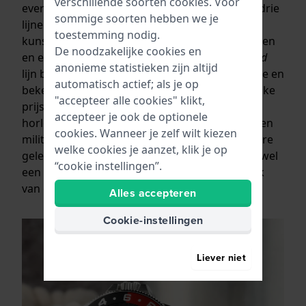
verschillende soorten
cookies
. Voor
everyone”. Het assortiment is opgebouwd uit drie
sommige soorten hebben we je
lijnen: De
Yellow
lijn is een collectie kleurrijke,
toestemming nodig.
kunststof horloges die tegen een stootje kunnen
De noodzakelijke cookies en
en een trendy designuitstraling hebben. De
Red
anonieme statistieken zijn altijd
lijn bestaat uit horloges gebaseerd op klassieke en
automatisch actief; als je op
bekende horlogedesigns voor een aantrekkelijke
"accepteer alle cookies" klikt,
prijs. En de
Blue
lijn is een sportieve categorie
accepteer je ook de optionele
horloges met daarin duikers, pilotenhorloges en
cookies. Wanneer je zelf wilt kiezen
militaire horloges. Zo heeft M-Watch voor iedere
welke cookies je aanzet, klik je op
gelegenheid en situatie uit het dagelijks leven wel
“cookie instellingen”.
een bijpassend horloge binnen het handbereik
van elke portemonnee.
Alles accepteren
Cookie-instellingen
Liever niet