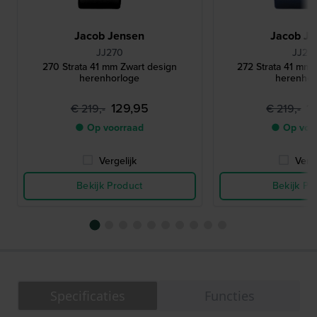
Jacob Jensen
Jacob Je
JJ270
JJ27
270 Strata 41 mm Zwart design
272 Strata 41 mm
herenhorloge
herenhor
129,95
1
€ 219,-
€ 219,-
● Op voorraad
● Op voo
Vergelijk
Verge
Bekijk Product
Bekijk Pr
Specificaties
Functies