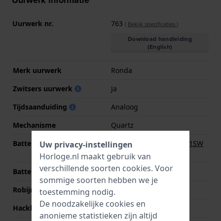
Uurwerk informatie
Uurwerk nr.
763
(
Bekijk specificaties
)
Download handleiding
(English)
Merk uurwerk
Ronda
Zwitsers uurwerk
Ja
Tijdsaanduiding
Analoog
Mechanisme
Quartz
Batterij
Renata R364 364 / SR621SW
Uw privacy-instellingen
Batterij
Horloge.nl maakt gebruik van
verschillende soorten
cookies
. Voor
Batterijduur
40 Maanden
sommige soorten hebben we je
Robijnen
5
toestemming nodig.
De noodzakelijke cookies en
Hackbaar
Ja
anonieme statistieken zijn altijd