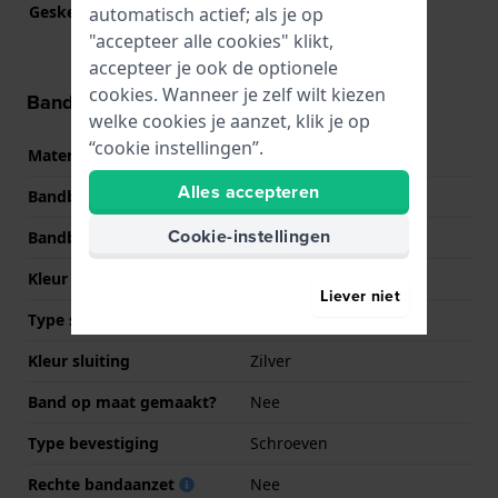
Geskeletteerd
Nee
automatisch actief; als je op
"accepteer alle cookies" klikt,
accepteer je ook de optionele
cookies. Wanneer je zelf wilt kiezen
Band informatie
welke cookies je aanzet, klik je op
“cookie instellingen”.
Materiaal Band
Leer
Alles accepteren
Bandbreedte
16 mm
Cookie-instellingen
Bandbreedte bij sluiting
16 mm
Kleur Band
Bruin
Liever niet
Type sluiting
Gesp
Kleur sluiting
Zilver
Band op maat gemaakt?
Nee
Type bevestiging
Schroeven
Rechte bandaanzet
Nee