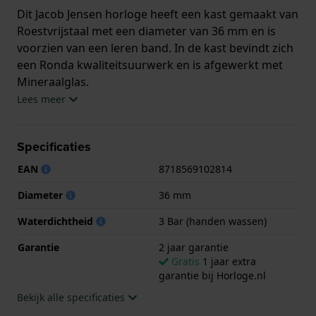
Dit Jacob Jensen horloge heeft een kast gemaakt van
Roestvrijstaal met een diameter van 36 mm en is
voorzien van een leren band. In de kast bevindt zich
een Ronda kwaliteitsuurwerk en is afgewerkt met
Mineraalglas.
Lees meer
Het horloge is 3ATM. Dit betekent dat het horloge
spatwaterdicht is.. Verder wordt het horloge
Specificaties
geleverd met 2 jaar garantie.
EAN
8718569102814
.
Diameter
36 mm
Waterdichtheid
3 Bar (handen wassen)
Garantie
2 jaar garantie
Gratis
1 jaar extra
garantie bij Horloge.nl
Bekijk alle specificaties