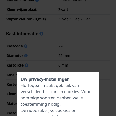
Kleur wijzerplaat
Zwart
Wijzer kleuren (u,m,s)
Zilver, Zilver, Zilver
Kast informatie
Kastcode
220
Diameter
22 mm
Kastdikte
6 mm
Kast materiaal
Roestvrij staal
Uw privacy-instellingen
Kastvorm
Vierkant
Horloge.nl maakt gebruik van
verschillende soorten
cookies
. Voor
Kleur kast
Zilver
sommige soorten hebben we je
Materiaal kastdeksel
Roestvrij staal
toestemming nodig.
De noodzakelijke cookies en
Kastdeksel
Klikkast