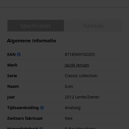
Specificaties
Functies
Algemene informatie
EAN
8718569102203
Merk
Jacob Jensen
Serie
Classic collection
Naam
Icon
Jaar
2012 Lente/Zomer
Tijdsaanduiding
Analoog
Zwitsers fabricaat
Nee
Waterdichtheid
5 Bar (douchen)