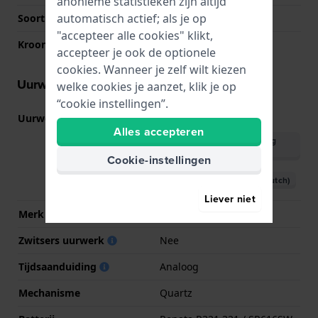
anonieme statistieken zijn altijd
automatisch actief; als je op
Soort glas
Saffier
"accepteer alle cookies" klikt,
Kroon
Trek kroon
accepteer je ook de optionele
cookies. Wanneer je zelf wilt kiezen
Uurwerk informatie
welke cookies je aanzet, klik je op
“cookie instellingen”.
Uurwerk nr.
1063
(
Bekijk specificaties
)
Alles accepteren
Download handleiding
(English)
Cookie-instellingen
Download handleiding (Dutch)
Liever niet
Merk uurwerk
Ronda
Zwitsers uurwerk
Nee
Tijdsaanduiding
Analoog
Mechanisme
Quartz