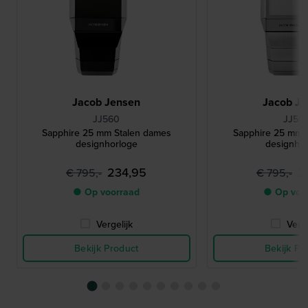
Jacob Jensen
Jacob Je
JJ560
JJ56
Sapphire 25 mm Stalen dames
Sapphire 25 mm 
designhorloge
designho
234,95
2
€ 795,-
€ 795,-
● Op voorraad
● Op voo
Vergelijk
Verge
Bekijk Product
Bekijk Pr