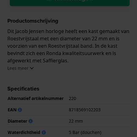
Productomschrijving
Dit Jacob Jensen horloge heeft een kast gemaakt van
Roestvrijstaal met een diameter van 22 mm en is
voorzien van een Roestvrijstaal band. In de kast
bevindt zich een Ronda kwaliteitsuurwerk en is
afgewerkt met Saffierglas.
Lees meer
Het horloge is 5ATM. Dit betekent dat het horloge
geschikt is om mee te douchen. Verder wordt het
Specificaties
horloge geleverd met 2 jaar garantie.
Alternatief artikelnummer
220
.
EAN
8718569102203
Diameter
22 mm
Waterdichtheid
5 Bar (douchen)