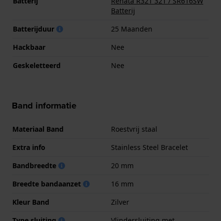
Batterij
Renata R321 321 / SR616SW
Batterij
Batterijduur
25 Maanden
Hackbaar
Nee
Geskeletteerd
Nee
Band informatie
Materiaal Band
Roestvrij staal
Extra info
Stainless Steel Bracelet
Bandbreedte
20 mm
Breedte bandaanzet
16 mm
Kleur Band
Zilver
Type sluiting
Vlindersluiting met