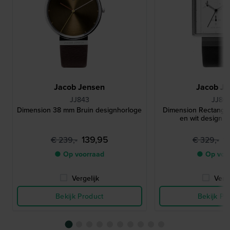
Jacob Jensen
Jacob Je
JJ843
JJ80
Dimension 38 mm Bruin designhorloge
Dimension Rectangu
en wit design c
139,95
1
€ 239,-
€ 329,-
● Op voorraad
● Op voo
Vergelijk
Verge
Bekijk Product
Bekijk Pr