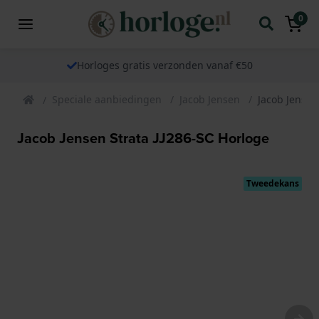
0
Horloges gratis verzonden vanaf €50
Speciale aanbiedingen
Jacob Jensen
Jacob Jensen
Jacob Jensen Strata JJ286-SC Horloge
Tweedekans