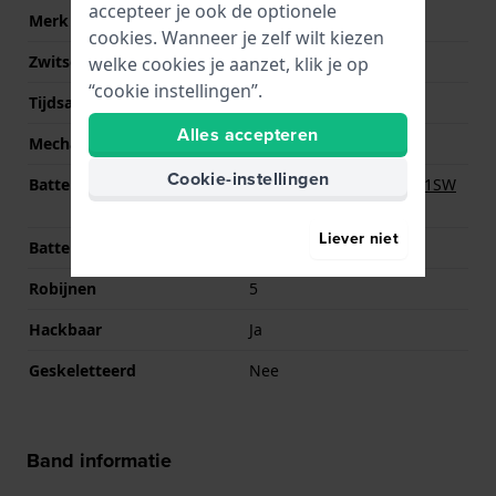
accepteer je ook de optionele
Merk uurwerk
Ronda
cookies. Wanneer je zelf wilt kiezen
Zwitsers uurwerk
Ja
welke cookies je aanzet, klik je op
“cookie instellingen”.
Tijdsaanduiding
Analoog
Alles accepteren
Mechanisme
Quartz
Cookie-instellingen
Batterij
Renata R364 364 / SR621SW
Batterij
Liever niet
Batterijduur
40 Maanden
Robijnen
5
Hackbaar
Ja
Geskeletteerd
Nee
Band informatie