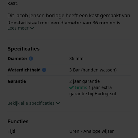
kast.
Dit Jacob Jensen horloge heeft een kast gemaakt van
Roestvrijstaal met een diameter van 36 mm en is
Lees meer
voorzien van een leren band. In de kast bevindt zich
een Ronda kwaliteitsuurwerk en is afgewerkt met
Mineraalglas.
Specificaties
Diameter
36 mm
Het horloge is 3ATM. Dit betekent dat het horloge
spatwaterdicht is.. Verder wordt het horloge
Waterdichtheid
3 Bar (handen wassen)
geleverd met 2 jaar garantie.
Garantie
2 jaar garantie
Gratis
1 jaar extra
.
garantie bij Horloge.nl
Bekijk alle specificaties
Functies
Tijd
Uren - Analoge wijzer