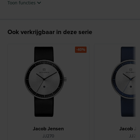
Toon functies
Ook verkrijgbaar in deze serie
-40%
Jacob Jensen
Jacob Je
JJ270
JJ27