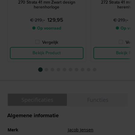
270 Strata 41 mm Zwart design
272 Strata 41 mm
herenhorloge
herenhor
129,95
1
€ 219,-
€ 219,-
● Op voorraad
● Op voo
Vergelijk
Verge
Bekijk Product
Bekijk Pr
Specificaties
Functies
Algemene informatie
Merk
Jacob Jensen