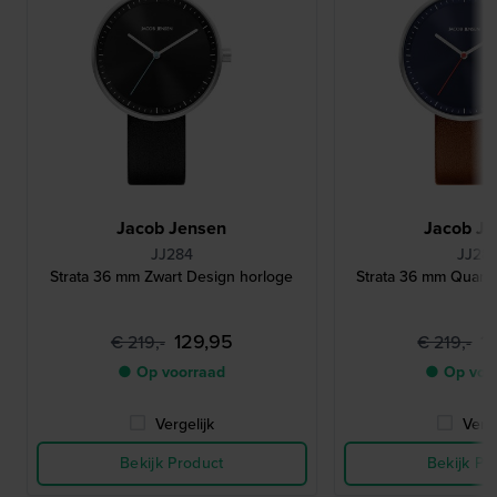
Jacob Jensen
Jacob Je
JJ284
JJ28
Strata 36 mm Zwart Design horloge
Strata 36 mm Quart
129,95
1
€ 219,-
€ 219,-
● Op voorraad
● Op voo
Vergelijk
Verge
Bekijk Product
Bekijk Pr