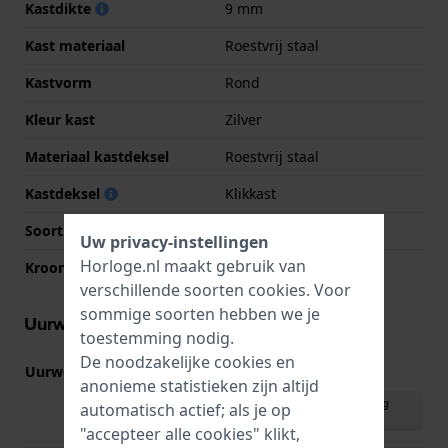
Kastdikte
9 mm
Kast materiaal
Roestvrij staal
Kastvorm
Rond
Kleur kast
Zilver
Materiaal kastdeksel
Roestvrij staal
Kastdeksel
Klikkast
Soort glas
Mineraal
Uw privacy-instellingen
Horloge.nl maakt gebruik van
Kroon
Trek kroon
verschillende soorten
cookies
. Voor
sommige soorten hebben we je
Uurwerk informatie
toestemming nodig.
De noodzakelijke cookies en
Uurwerk nr.
763
(
Bekijk specificaties
)
anonieme statistieken zijn altijd
Download handleiding
automatisch actief; als je op
(English)
"accepteer alle cookies" klikt,