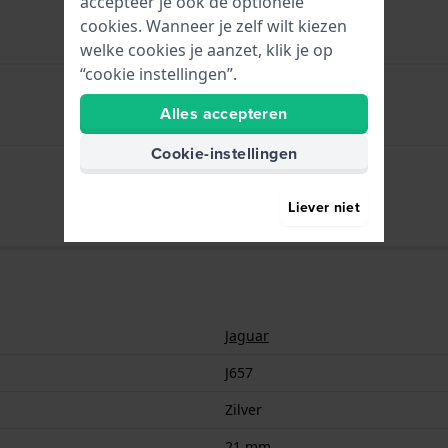
accepteer je ook de optionele
cookies. Wanneer je zelf wilt kiezen
welke cookies je aanzet, klik je op
“cookie instellingen”.
Alles accepteren
Zilver
Cookie-instellingen
21 mm
Liever niet
Jaguar
J657
Zilver
21 mm