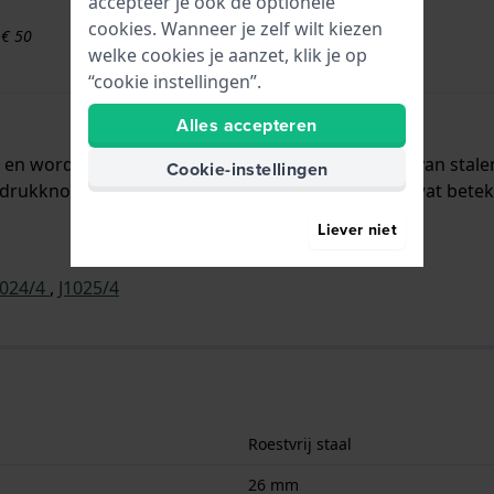
accepteer je ook de optionele
cookies. Wanneer je zelf wilt kiezen
 € 50
welke cookies je aanzet, klik je op
“cookie instellingen”.
Alles accepteren
al en wordt aan het horloge bevestigd door middel van sta
Cookie-instellingen
drukknoppen. De band heeft geen rechte aanzet wat beteken
Liever niet
1024/4
,
J1025/4
Roestvrij staal
26 mm