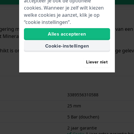
accepteer je ook de optionele
cookies. Wanneer je zelf wilt kiezen
welke cookies je aanzet, klik je op
“cookie instellingen”.
egering met een diameter van 25 mm en is voorzien van een 
Alles accepteren
t Mineraalglas.
Cookie-instellingen
chikt is om mee te douchen. Verder wordt het horloge gelev
Liever niet
3389556310588
25 mm
5 Bar (douchen)
2 jaar garantie
Gratis
1 jaar extra garantie bij