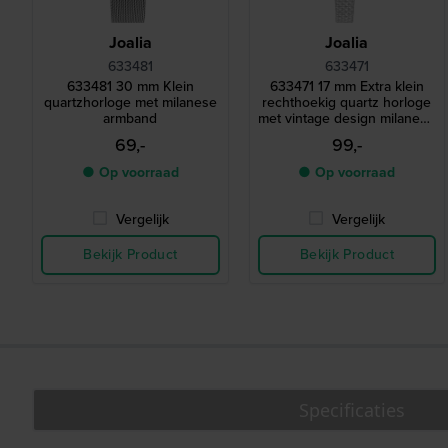
Joalia
Joalia
633481
633471
633481 30 mm Klein
633471 17 mm Extra klein
quartzhorloge met milanese
rechthoekig quartz horloge
armband
met vintage design milanese
armband
69,-
99,-
● Op voorraad
● Op voorraad
Vergelijk
Vergelijk
Bekijk Product
Bekijk Product
Specificaties