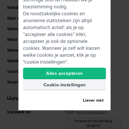
toestemming nodig.
Kastdikte
7 mm
De noodzakelijke cookies en
Kast materiaal
Metaallegering
anonieme statistieken zijn altijd
automatisch actief; als je op
Kastvorm
Rond
"accepteer alle cookies" klikt,
Kleur kast
Zilver
accepteer je ook de optionele
cookies. Wanneer je zelf wilt kiezen
Materiaal kastdeksel
Roestvrij staal
welke cookies je aanzet, klik je op
Kastdeksel
Klikkast
“cookie instellingen”.
Soort glas
Mineraal
Alles accepteren
Kroon
Trek kroon
Cookie-instellingen
Uurwerk informatie
Liever niet
Uurwerk nr.
1L32
(
Bekijk specificaties
)
Download handleiding
(English)