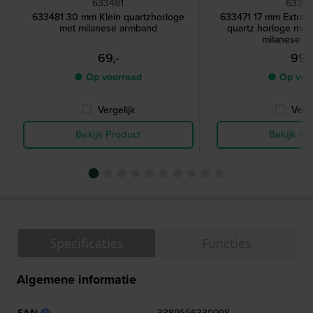
633481
63347
633481 30 mm Klein quartzhorloge
633471 17 mm Extra k
met milanese armband
quartz horloge met 
milanese a
69,-
99,-
● Op voorraad
● Op voo
Vergelijk
Verge
Bekijk Product
Bekijk Pr
Specificaties
Functies
Algemene informatie
EAN
3389556330098