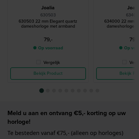
Joalia
Joali
630503
6340
630503 22 mm Elegant quartz
634000 22 mm El
dameshorloge met armband
dameshorloge m
79,-
79,-
● Op voorraad
● Op voo
Vergelijk
Verge
Bekijk Product
Bekijk Pr
Meld u aan en ontvang €5,- korting op uw
horloge!
Te besteden vanaf €75,- (alleen op horloges)