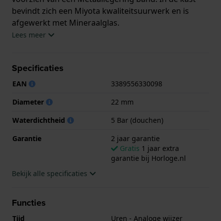
bevindt zich een Miyota kwaliteitsuurwerk en is
afgewerkt met Mineraalglas.
Lees meer
Het horloge is 5ATM. Dit betekent dat het horloge
geschikt is om mee te douchen. Verder wordt het
Specificaties
horloge geleverd met 2 jaar garantie.
EAN
3389556330098
.
Diameter
22 mm
Waterdichtheid
5 Bar (douchen)
Garantie
2 jaar garantie
Gratis
1 jaar extra
garantie bij Horloge.nl
Bekijk alle specificaties
Functies
Tijd
Uren - Analoge wijzer