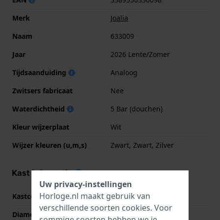
Merk
Joalia
Naam
633009
Jaar
2026 Lente/Zomer
Tijdsaanduiding
Analoog
Zwitsers fabricaat
Nee
Waterdichtheid
5 Bar (douchen)
Kleur wijzerplaat
Wit
Wijzer kleuren (u,m,s)
Zwart, Zwart, Zilver
Kast informatie
Uw privacy-instellingen
Horloge.nl maakt gebruik van
Kastcode
633009
verschillende soorten
cookies
. Voor
Diameter
22 mm
sommige soorten hebben we je