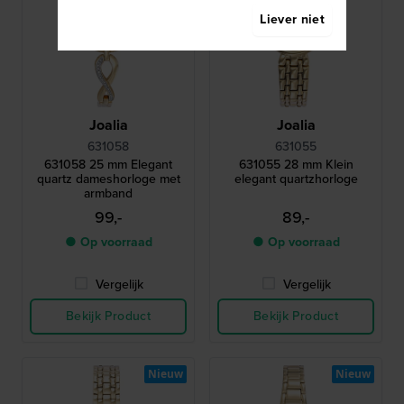
Liever niet
Joalia
Joalia
631058
631055
631058 25 mm Elegant
631055 28 mm Klein
quartz dameshorloge met
elegant quartzhorloge
armband
99,-
89,-
● Op voorraad
● Op voorraad
Vergelijk
Vergelijk
Bekijk Product
Bekijk Product
Nieuw
Nieuw