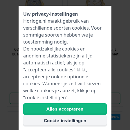
Uw privacy-instellingen
Horloge.nl maakt gebruik van
verschillende soorten
cookies
. Voor
sommige soorten hebben we je
Joalia
Joalia
toestemming nodig.
631062
631059
De noodzakelijke cookies en
631062 24 mm Elegant
631059 25 mm Elegant
quartz dameshorloge met
quartz dameshorloge met
anonieme statistieken zijn altijd
armband
armband
automatisch actief; als je op
89,-
99,-
"accepteer alle cookies" klikt,
● Op voorraad
● Op voorraad
accepteer je ook de optionele
cookies. Wanneer je zelf wilt kiezen
Vergelijk
Vergelijk
welke cookies je aanzet, klik je op
“cookie instellingen”.
Bekijk Product
Bekijk Product
Alles accepteren
Nieuw
Nieuw
Cookie-instellingen