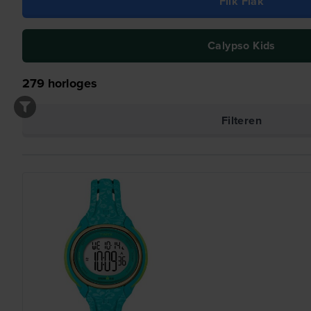
Flik Flak
Calypso Kids
279
horloges
Filteren