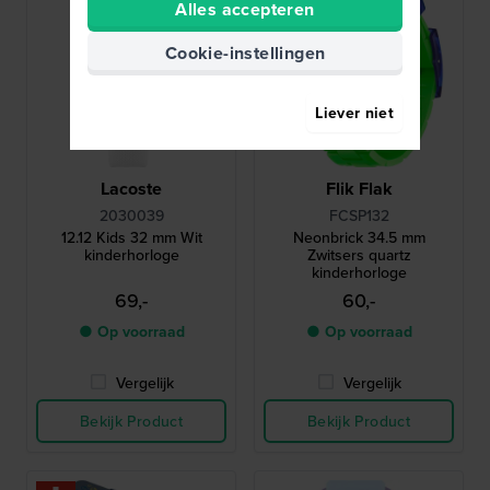
Alles accepteren
Cookie-instellingen
Liever niet
Lacoste
Flik Flak
2030039
FCSP132
12.12 Kids 32 mm Wit
Neonbrick 34.5 mm
kinderhorloge
Zwitsers quartz
kinderhorloge
69,-
60,-
● Op voorraad
● Op voorraad
Vergelijk
Vergelijk
Bekijk Product
Bekijk Product