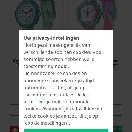
Uw privacy-instellingen
Horloge.nl maakt gebruik van
Flik Flak
Flik Flak
verschillende soorten
cookies
. Voor
FBNP254
FPNP183
sommige soorten hebben we je
Beep beep beep! 30 mm
Flip it pink! 30 mm Groen
Robot kinderhorloge
en roze kinderhorloge
toestemming nodig.
De noodzakelijke cookies en
44,-
54,-
anonieme statistieken zijn altijd
● Op voorraad
● Op voorraad
automatisch actief; als je op
"accepteer alle cookies" klikt,
Vergelijk
Vergelijk
accepteer je ook de optionele
cookies. Wanneer je zelf wilt kiezen
Bekijk Product
Bekijk Product
welke cookies je aanzet, klik je op
“cookie instellingen”.
Bestseller