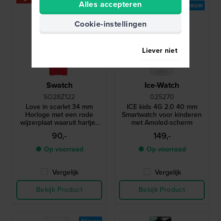
Alles accepteren
Nieuw
Cookie-instellingen
Liever niet
Swatch
Ice-Watch
SO28Z122
025270
Love in scarlet 34 mm
ICE kids 4G 2.0 40 mm
Horloge met een rode
Smartwatch voor kinderen
wijzerplaat waaruit hartjes
met Amoled-scherm
zijn gestanst
90,-
149,-
● Op voorraad
● Op voorraad
Vergelijk
Vergelijk
Bekijk Product
Bekijk Product