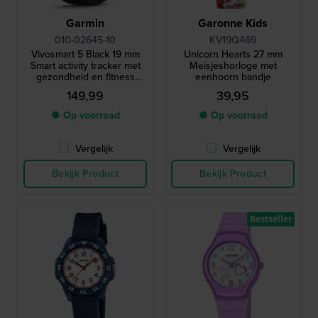
Garmin
Garonne Kids
010-02645-10
KV19Q469
Vivosmart 5 Black 19 mm
Unicorn Hearts 27 mm
Smart activity tracker met
Meisjeshorloge met
gezondheid en fitness
eenhoorn bandje
functies
149,99
39,95
● Op voorraad
● Op voorraad
Vergelijk
Vergelijk
Bekijk Product
Bekijk Product
Bestseller