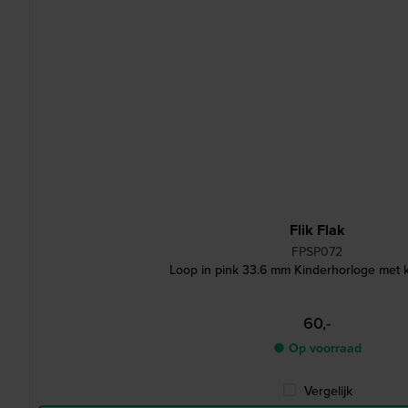
Flik Flak
FPSP072
Loop in pink 33.6 mm Kinderhorloge met k
60,-
● Op voorraad
Vergelijk