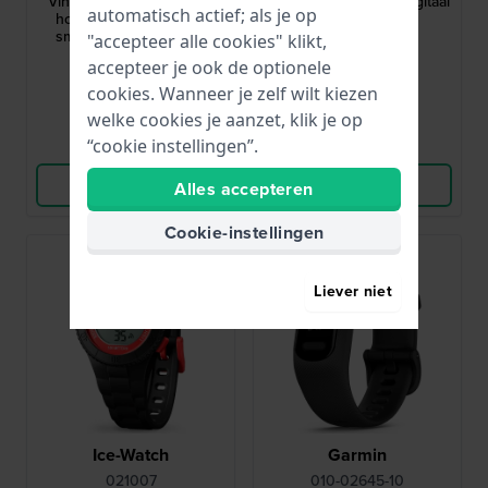
Vintage 37.9 mm Vintage
Digital 35 mm Zwart digitaal
automatisch actief; als je op
horloge met Bluetooth
kinderhorloge
smartphone koppeling
"accepteer alle cookies" klikt,
79,90
39,95
accepteer je ook de optionele
cookies. Wanneer je zelf wilt kiezen
● Op voorraad
● Op voorraad
welke cookies je aanzet, klik je op
“cookie instellingen”.
Vergelijk
Vergelijk
Bekijk Product
Bekijk Product
Alles accepteren
Cookie-instellingen
Liever niet
Ice-Watch
Garmin
021007
010-02645-10