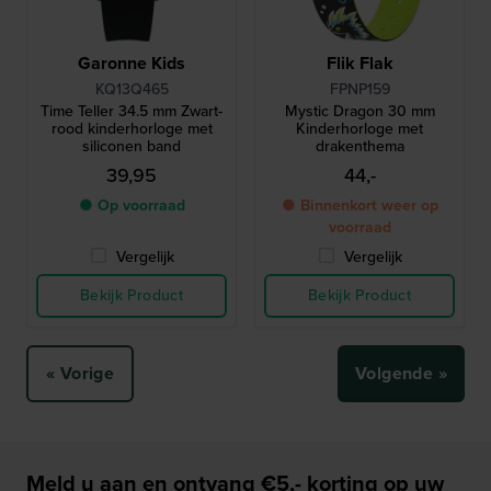
Garonne Kids
Flik Flak
KQ13Q465
FPNP159
Time Teller 34.5 mm Zwart-
Mystic Dragon 30 mm
rood kinderhorloge met
Kinderhorloge met
siliconen band
drakenthema
39,95
44,-
● Op voorraad
● Binnenkort weer op
voorraad
Vergelijk
Vergelijk
Bekijk Product
Bekijk Product
« Vorige
Volgende »
Meld u aan en ontvang €5,- korting op uw