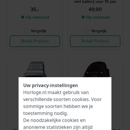
met batterij voor 10 jaar
35,-
49,90
● Op voorraad
● Op voorraad
Vergelijk
Vergelijk
Bekijk Product
Bekijk Product
Uw privacy-instellingen
Horloge.nl maakt gebruik van
verschillende soorten
cookies
. Voor
sommige soorten hebben we je
toestemming nodig.
Casio
Olympic
De noodzakelijke cookies en
ABL-100WE-1BEF
OL45HKR015
anonieme statistieken zijn altijd