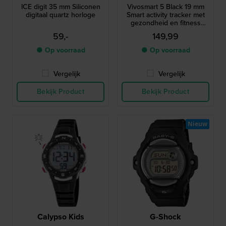
ICE digit 35 mm Siliconen
Vivosmart 5 Black 19 mm
digitaal quartz horloge
Smart activity tracker met
gezondheid en fitness
functies
59,-
149,99
● Op voorraad
● Op voorraad
Vergelijk
Vergelijk
Bekijk Product
Bekijk Product
Nieuw
Calypso Kids
G-Shock