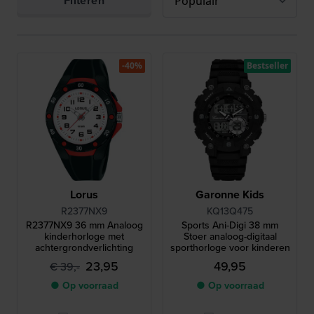
Filteren
-40%
Bestseller
Lorus
Garonne Kids
R2377NX9
KQ13Q475
R2377NX9 36 mm Analoog
Sports Ani-Digi 38 mm
kinderhorloge met
Stoer analoog-digitaal
achtergrondverlichting
sporthorloge voor kinderen
23,95
49,95
€ 39,-
● Op voorraad
● Op voorraad