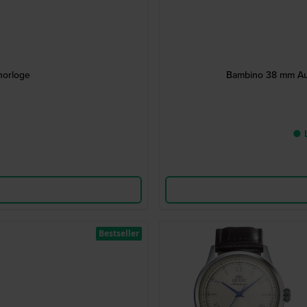
horloge
Bambino 38 mm Aut
● L
Bestseller