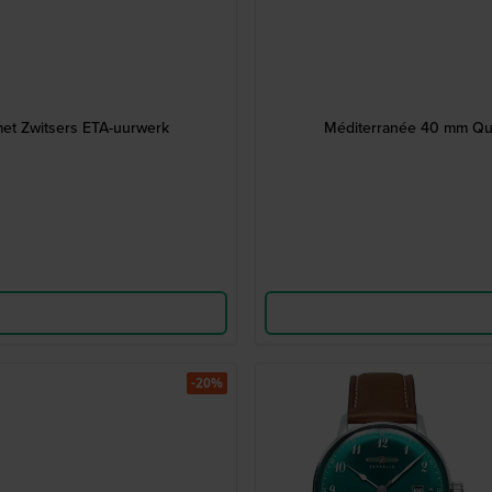
met Zwitsers ETA-uurwerk
Méditerranée 40 mm Quar
-20%