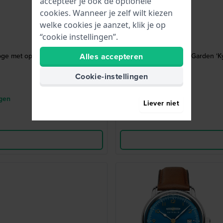
accepteer je ook de optionele
cookies. Wanneer je zelf wilt kiezen
welke cookies je aanzet, klik je op
“cookie instellingen”.
oge met open hart en 24-uurs
Alles accepteren
Presage - Japanese Garden ‘K
Cookie-instellingen
agen
Liever niet