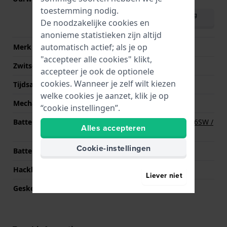
toestemming nodig.
Download handleiding
De noodzakelijke cookies en
(English)
anonieme statistieken zijn altijd
automatisch actief; als je op
Merk uurwerk
Seiko
"accepteer alle cookies" klikt,
Zwitsers uurwerk
Nee
accepteer je ook de optionele
cookies. Wanneer je zelf wilt kiezen
Tijdsaanduiding
Analoog
welke cookies je aanzet, klik je op
Mechanisme
Quartz
“cookie instellingen”.
Batterij
Renata R377 377 / SR626SW /
Alles accepteren
SG4 Batterij
Cookie-instellingen
Batterijduur
36 Maanden
Hackbaar
Ja
Liever niet
Geskeletteerd
Nee