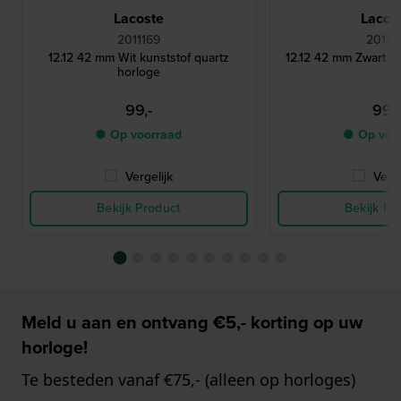
Lacoste
Lacos
2011169
201117
12.12 42 mm Wit kunststof quartz
12.12 42 mm Zwart ku
horloge
99,-
99,-
● Op voorraad
● Op voo
Vergelijk
Verge
Bekijk Product
Bekijk Pr
Meld u aan en ontvang €5,- korting op uw
horloge!
Te besteden vanaf €75,- (alleen op horloges)