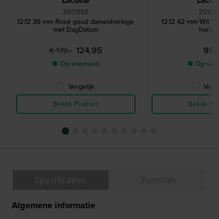
Lacoste
Lacos
2001150
20111
12.12 36 mm Rosé goud dameshorloge
12.12 42 mm Wit ku
met DagDatum
horlo
124,95
99,-
€ 179,-
● Op voorraad
● Op voo
Vergelijk
Verge
Bekijk Product
Bekijk Pr
Specificaties
Functies
Algemene informatie