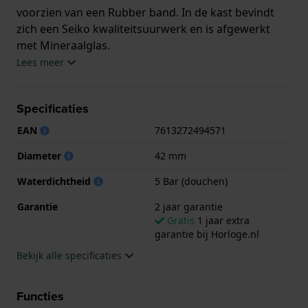
voorzien van een Rubber band. In de kast bevindt
zich een Seiko kwaliteitsuurwerk en is afgewerkt
met Mineraalglas.
Lees meer
Het horloge is 5ATM. Dit betekent dat het horloge
geschikt is om mee te douchen. Verder wordt het
Specificaties
horloge geleverd met 2 jaar garantie.
EAN
7613272494571
.
Diameter
42 mm
Waterdichtheid
5 Bar (douchen)
Garantie
2 jaar garantie
Gratis
1 jaar extra
garantie bij Horloge.nl
Bekijk alle specificaties
Functies