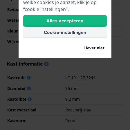
welke cookies je aanzet, klik je op
“cookie instellingen”.
Zwitsers fabricaat
Nee
Alles accepteren
Waterdichtheid
5 Bar (douchen)
Kleur wijzerplaat
Roze
Cookie-instellingen
Wijzer kleuren (u,m,s)
Roségoud, Roségoud,
Roségoud
Liever niet
Kast informatie
Kastcode
LC.19.1.27.3244
Diameter
36 mm
Kastdikte
9.2 mm
Kast materiaal
Roestvrij staal
Kastvorm
Rond