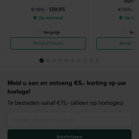
wijzerpl
139,95
7
€ 199,-
€ 159,-
● Op voorraad
● Op voo
Vergelijk
Verge
Bekijk Product
Bekijk Pr
Meld u aan en ontvang €5,- korting op uw
horloge!
Te besteden vanaf €75,- (alleen op horloges)
Inschrijven