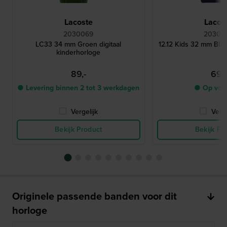
Lacoste
Lacos
2030069
20300
LC33 34 mm Groen digitaal
12.12 Kids 32 mm Bla
kinderhorloge
89,-
69,-
● Levering binnen 2 tot 3 werkdagen
● Op voo
Vergelijk
Verge
Bekijk Product
Bekijk Pr
Originele passende banden voor dit
horloge