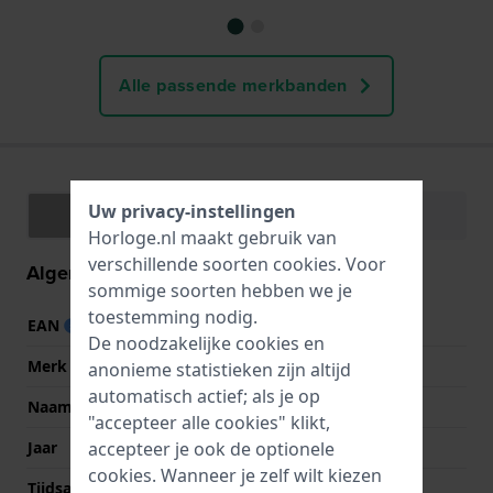
Alle passende merkbanden
Uw privacy-instellingen
Specificaties
Functies
Horloge.nl maakt gebruik van
verschillende soorten
cookies
. Voor
Algemene informatie
sommige soorten hebben we je
toestemming nodig.
EAN
7613272459655
De noodzakelijke cookies en
Merk
Lacoste
anonieme statistieken zijn altijd
automatisch actief; als je op
Naam
Birdie
"accepteer alle cookies" klikt,
accepteer je ook de optionele
Jaar
2022 Lente/Zomer
cookies. Wanneer je zelf wilt kiezen
Tijdsaanduiding
Analoog