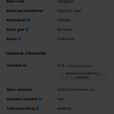
Kleur kast
Roségoud
Materiaal kastdeksel
Roestvrij staal
Kastdeksel
Klikkast
Soort glas
Mineraal
Kroon
Trek kroon
Uurwerk informatie
Uurwerk nr.
VX3J
(
Bekijk specificaties
)
Download handleiding
(English)
Merk uurwerk
Seiko Instruments Inc.
Zwitsers uurwerk
Nee
Tijdsaanduiding
Analoog