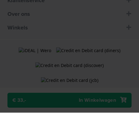
Klantenservice
Over ons
Winkels
€ 33,-
In Winkelwagen