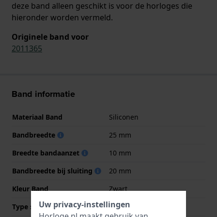
deze band alleen geschikt is voor de horloges die
hieronder worden vermeld.
Originele band voor
2011365
Band informatie
Materiaal Band
Siliconen
Bandbreedte
25 mm
Breedte bandaanzet
10 mm
Bandbreedte bij sluiting
20 mm
Kleur Band
Zwart
Uw privacy-instellingen
Type sluiting
Gesp
Horloge.nl maakt gebruik van