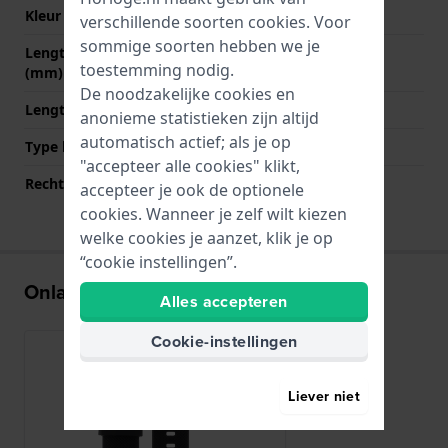
Kleur sluiting
Zilver
verschillende soorten
cookies
. Voor
sommige soorten hebben we je
Lengte band op 12 uur
75 mm
toestemming nodig.
(mm)
De noodzakelijke cookies en
Lengte band op 6 uur (mm)
120 mm
anonieme statistieken zijn altijd
automatisch actief; als je op
Type bevestiging
Stalen pennen
"accepteer alle cookies" klikt,
Rechte bandaanzet
Nee
accepteer je ook de optionele
cookies. Wanneer je zelf wilt kiezen
welke cookies je aanzet, klik je op
“cookie instellingen”.
Onlangs bekeken
Alles accepteren
Cookie-instellingen
Liever niet