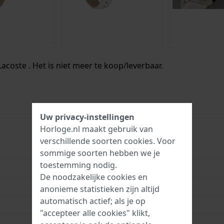
Lacoste . Het is niet meer te koop/leverbaar.
Uw privacy-instellingen
Horloge.nl maakt gebruik van
verschillende soorten
cookies
. Voor
LC2001146
sommige soorten hebben we je
toestemming nodig.
7613272417341
De noodzakelijke cookies en
38 mm
anonieme statistieken zijn altijd
automatisch actief; als je op
3 Bar (handen wassen)
"accepteer alle cookies" klikt,
2 jaar garantie