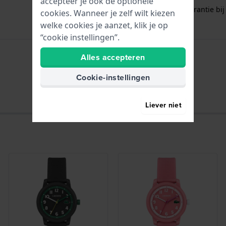
accepteer je ook de optionele
Gratis
1 jaar extra garantie bij
cookies. Wanneer je zelf wilt kiezen
welke cookies je aanzet, klik je op
“cookie instellingen”.
Alles accepteren
Uren - Analoge wijzer
Cookie-instellingen
Liever niet