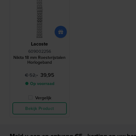
Lacoste
609002256
Nikita 18 mm Roestvrijstalen
Horlogeband
39,95
€ 52,-
● Op voorraad
Vergelijk
Bekijk Product
Meld u aan en ontvang €5,- korting op uw hor