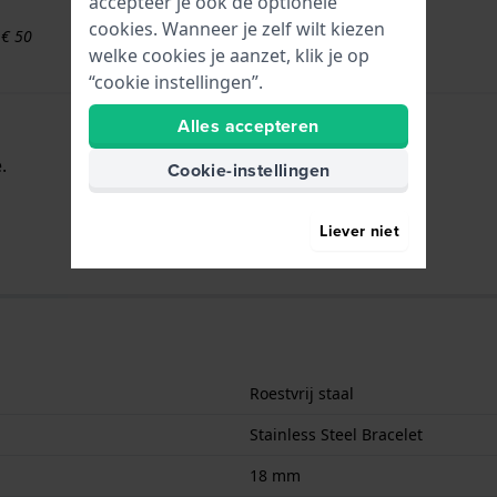
accepteer je ook de optionele
cookies. Wanneer je zelf wilt kiezen
 € 50
welke cookies je aanzet, klik je op
“cookie instellingen”.
Alles accepteren
.
Cookie-instellingen
Liever niet
Roestvrij staal
Stainless Steel Bracelet
18 mm