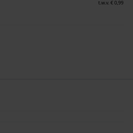
t.w.v. € 0,99