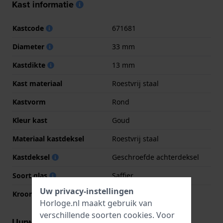
Kast informatie
Kastcode
671681
Diameter
33 mm
Kastdikte
13 mm
Kast materiaal
Roestvrij staal
Kastvorm
Rond
Kleur kast
Goud
Materiaal kastdeksel
Roestvrij staal
Kastdeksel
Geschroefde achterdeksel
Soort glas
Saffier
Uw privacy-instellingen
Kroon
Trek kroon
Horloge.nl maakt gebruik van
verschillende soorten
cookies
. Voor
Uurwerk informatie