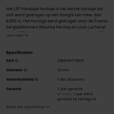
Het LIP Himalaya horloge is het eerste horloge dat
ooit werd gedragen op een hoogte van meer dan
8.000 m. Het horloge werd gedragen door de Franse
bergbeklimmers Maurice Herzog en Louis Lachenal
die in 1950 de top van de Annapurna bereikten. Vijf
Lees meer
jaar later, met hetzelfde horloge om, vestigden
Lionel Terray en Jean Couzy een nieuw record met de
beklimming van de 5e hoogste top ter wereld op
Specificaties
een hoogte van 8.485 m. De huidige Himalaya
EAN
3389556716816
horloges zijn gebaseerd op het ontwerp uit 1950 en
zijn verkrijgbaar met verschillende complicaties en
Diameter
33 mm
in verschillende stijlen, zoals chronograaf, automaat
Waterdichtheid
5 Bar (douchen)
met open hart wijzerplaat en in een quartz variant.
Garantie
2 jaar garantie
Let op:
Bij Himalaya horloges met een dag-datum
Gratis
1 jaar extra
aanduiding is de dag altijd in de franse taal.
garantie bij Horloge.nl
Bekijk alle specificaties