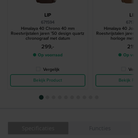
LIP
LIP
671594
67170
Himalaya 40 Chrono 40 mm
Himalaya 40 Jou
Roestvrijstalen jaren '50 design quartz
Roestvrijstalen jaren 
chronograaf met datum
horloge met 
299,-
219,
● Op voorraad
● Op voo
Vergelijk
Verge
Bekijk Product
Bekijk Pr
Specificaties
Functies