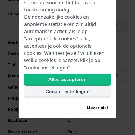
sommige soorten hebben we je
toestemming nodig.
Uurwerk nr.
8N24
(
Bekijk specificaties
)
De noodzakelijke cookies en
Download handleiding
anonieme statistieken zijn altijd
(English)
automatisch actief; als je op
"accepteer alle cookies" klikt,
Merk uurwerk
Miyota
accepteer je ook de optionele
cookies. Wanneer je zelf wilt kiezen
Zwitsers uurwerk
Nee
welke cookies je aanzet, klik je op
Tijdsaanduiding
Analoog
“cookie instellingen”.
Mechanisme
Mechanisch automatisch
Alles accepteren
Gangreserve
42
Cookie-instellingen
Frequentie
21600
Liever niet
Robijnen
21
Hackbaar
Ja
Geskeletteerd
Nee