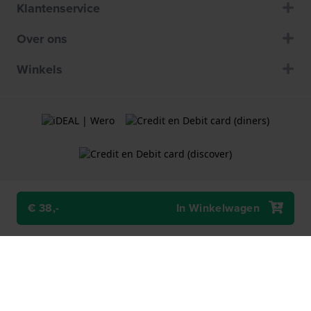
Klantenservice
Over ons
Winkels
€ 38,-
In Winkelwagen