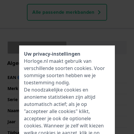
Alle passende merkbanden
Specificaties
Functies
Uw privacy-instellingen
Horloge.nl maakt gebruik van
Algemene informatie
verschillende soorten
cookies
. Voor
sommige soorten hebben we je
EAN
3389556717134
toestemming nodig.
Merk
LIP
De noodzakelijke cookies en
anonieme statistieken zijn altijd
Serie
Himalaya
automatisch actief; als je op
Naam
Himalaya 40 Sablier
"accepteer alle cookies" klikt,
accepteer je ook de optionele
Jaar
2020 Lente/Zomer
cookies. Wanneer je zelf wilt kiezen
welke cookies je aanzet, klik je op
Tijdsaanduiding
Analoog