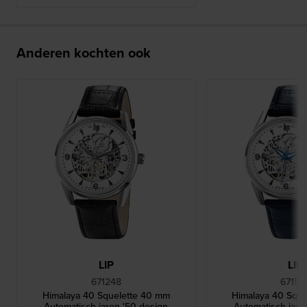
Anderen kochten ook
LIP
LIP
671248
67155
Himalaya 40 Squelette 40 mm
Himalaya 40 Squ
Automatisch jaren '50 design
Automatisch jare