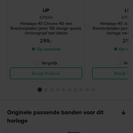
LIP
LIP
671594
67170
Himalaya 40 Chrono 40 mm
Himalaya 40 Jou
Roestvrijstalen jaren '50 design quartz
Roestvrijstalen jaren 
chronograaf met datum
horloge met 
299,-
219,
● Op voorraad
● Op voo
Vergelijk
Verge
Bekijk Product
Bekijk Pr
Originele passende banden voor dit
horloge