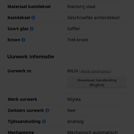
Materiaal kastdeksel
Roestvrij staal
Kastdeksel
Geschroefde achterdeksel
Soort glas
Saffier
Kroon
Trek kroon
Uurwerk informatie
Uurwerk nr.
8N24
(
Bekijk specificaties
)
Download handleiding
(English)
Merk uurwerk
Miyota
Zwitsers uurwerk
Nee
Tijdsaanduiding
Analoog
Mechanisme
Mechanisch automatisch