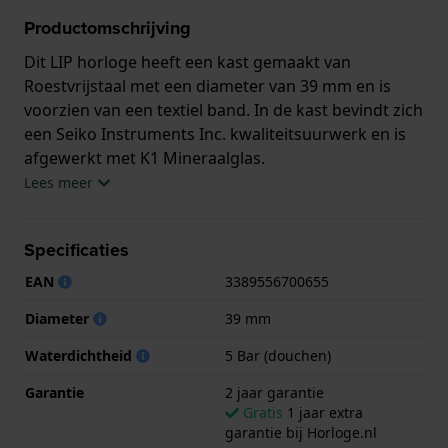
Productomschrijving
Dit LIP horloge heeft een kast gemaakt van
Roestvrijstaal met een diameter van 39 mm en is
voorzien van een textiel band. In de kast bevindt zich
een Seiko Instruments Inc. kwaliteitsuurwerk en is
afgewerkt met K1 Mineraalglas.
Lees meer
Het horloge is 5ATM. Dit betekent dat het horloge
geschikt is om mee te douchen. Verder wordt het
Specificaties
horloge geleverd met 2 jaar garantie.
EAN
3389556700655
.
Diameter
39 mm
Waterdichtheid
5 Bar (douchen)
Garantie
2 jaar garantie
Gratis
1 jaar extra
garantie bij Horloge.nl