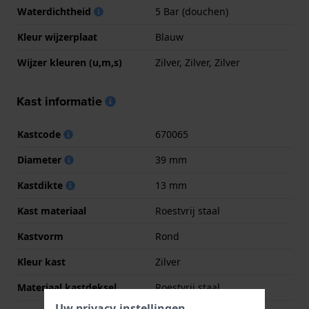
Waterdichtheid
5 Bar (douchen)
Kleur wijzerplaat
Blauw
Wijzer kleuren (u,m,s)
Zilver, Zilver, Zilver
Kast informatie
Kastcode
670065
Diameter
39 mm
Kastdikte
13 mm
Kast materiaal
Roestvrij staal
Kastvorm
Rond
Kleur kast
Zilver
Materiaal kastdeksel
Roestvrij staal
Uw privacy-instellingen