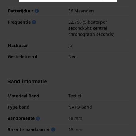
Batterijduur
36 Maanden
Frequentie
32,768 (5 beats per
second/5hz central
chronograph seconds)
Hackbaar
Ja
Geskeletteerd
Nee
Band informatie
Materiaal Band
Textiel
Type band
NATO-band
Bandbreedte
18 mm
Breedte bandaanzet
18 mm