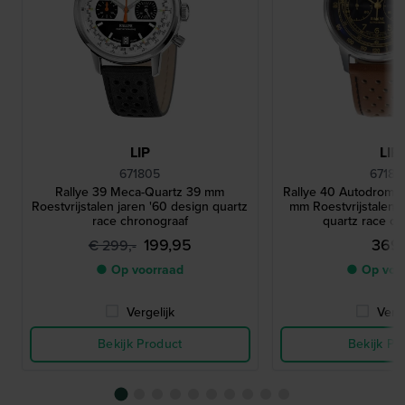
LIP
LIP
671805
67182
Rallye 39 Meca-Quartz 39 mm
Rallye 40 Autodrome
Roestvrijstalen jaren '60 design quartz
mm Roestvrijstalen j
race chronograaf
quartz race ch
199,95
369,
€ 299,-
● Op voorraad
● Op voo
Vergelijk
Verge
Bekijk Product
Bekijk Pr