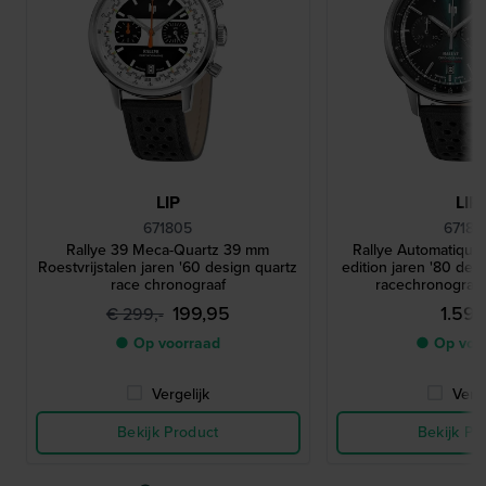
LIP
LIP
671805
67182
Rallye 39 Meca-Quartz 39 mm
Rallye Automatique
Roestvrijstalen jaren '60 design quartz
edition jaren '80 des
race chronograaf
racechronograa
199,95
1.590
€ 299,-
● Op voorraad
● Op voo
Vergelijk
Verge
Bekijk Product
Bekijk Pr