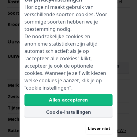
Kastdeksel
Geschroefde achterdeksel
Horloge.nl maakt gebruik van
Soort glas
K1 Mineraal
verschillende soorten
cookies
. Voor
sommige soorten hebben we je
Kroon
Trek kroon
toestemming nodig.
De noodzakelijke cookies en
Uurwerk informatie
anonieme statistieken zijn altijd
automatisch actief; als je op
Uurwerk nr.
VK64
(
Bekijk specificaties
)
"accepteer alle cookies" klikt,
accepteer je ook de optionele
Download handleiding
(English)
cookies. Wanneer je zelf wilt kiezen
welke cookies je aanzet, klik je op
Merk uurwerk
Seiko Instruments Inc.
“cookie instellingen”.
Zwitsers uurwerk
Nee
Alles accepteren
Tijdsaanduiding
Analoog
Cookie-instellingen
Mechanisme
Quartz
Liever niet
Batterij
Renata R394 394 / SR936W /
SG9 / AG9 Batterij