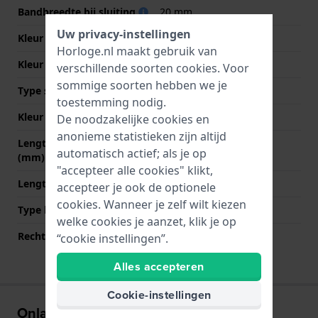
Bandbreedte bij sluiting
20 mm
Uw privacy-instellingen
Kleur Band
Zwart
Horloge.nl maakt gebruik van
Kleur stiksel
Wit
verschillende soorten
cookies
. Voor
sommige soorten hebben we je
Type sluiting
Geen
toestemming nodig.
Kleur sluiting
NVT
De noodzakelijke cookies en
anonieme statistieken zijn altijd
Lengte band op 12 uur
75 mm
automatisch actief; als je op
(mm)
"accepteer alle cookies" klikt,
Lengte band op 6 uur (mm)
115 mm
accepteer je ook de optionele
cookies. Wanneer je zelf wilt kiezen
Type bevestiging
Bandpennen
welke cookies je aanzet, klik je op
Rechte bandaanzet
Ja
“cookie instellingen”.
Alles accepteren
Cookie-instellingen
Onlangs bekeken