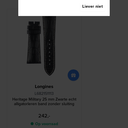
Liever niet
Longines
L682151113
Heritage Military 25 mm Zwarte echt
alligatorleren band zonder sluiting
242,-
● Op voorraad