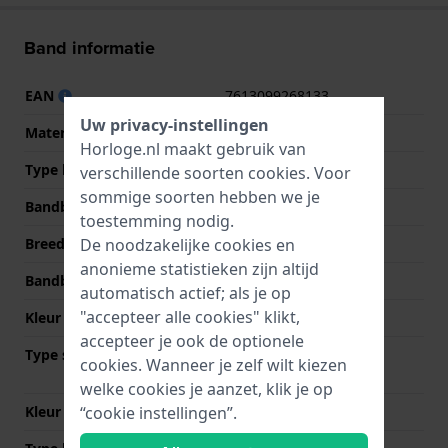
Band informatie
EAN
7613099268133
Uw privacy-instellingen
Materiaal Band
Roestvrij staal
Horloge.nl maakt gebruik van
Type band
Massieve schakelband
verschillende soorten
cookies
. Voor
sommige soorten hebben we je
Bandbreedte
13 mm
toestemming nodig.
De noodzakelijke cookies en
Breedte bandaanzet
13 mm
anonieme statistieken zijn altijd
Bandbreedte bij sluiting
12 mm
automatisch actief; als je op
"accepteer alle cookies" klikt,
Kleur Band
Goud
accepteer je ook de optionele
Type sluiting
Vlindersluiting met
cookies. Wanneer je zelf wilt kiezen
drukknoppen
welke cookies je aanzet, klik je op
“cookie instellingen”.
Kleur sluiting
Goud