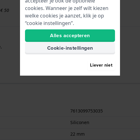
accepteer je ook de optionele
cookies. Wanneer je zelf wilt kiezen
 € 50
welke cookies je aanzet, klik je op
“cookie instellingen”.
Alles accepteren
.
Cookie-instellingen
Liever niet
7613099753035
Siliconen
22 mm