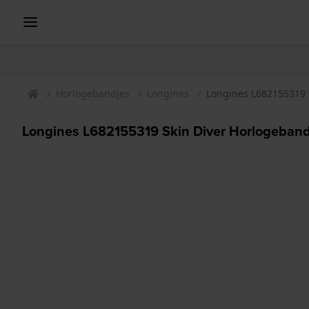
Horlogebandjes
Longines
Longines L682155319 
Longines L682155319 Skin Diver Horlogeban