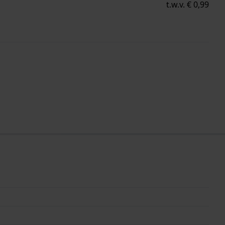
t.w.v. € 0,99