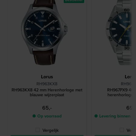
Lorus
Loru
RH963KX8
RH967
RH963KX8 42 mm Herenhorloge met
RH967PX9 40 
blauwe wijzerplaat
herenhorloge 
65,-
69,-
● Op voorraad
● Levering binnen 3
Vergelijk
Verge