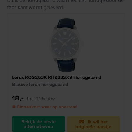
Dit is de horlogeband waarmee het horloge door de
fabrikant wordt geleverd.
Lorus RQG263X RH923SX9 Horlogeband
Blauwe leren horlogeband
18,-
Incl 21% btw
● Binnenkort weer op voorraad
Bekijk de beste
Ik wil het
alternatieven
originele bandje