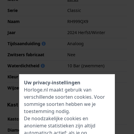
Serie
Classic
Naam
RH999QX9
Jaar
2024 Herfst/Winter
Tijdsaanduiding
Analoog
Zwitsers fabricaat
Nee
Waterdichtheid
10 Bar (zwemmen)
Kleur wijzerplaat
Antraciet
Uw privacy-instellingen
Wijzer kleuren (u,m,s)
Goud, Goud, Goud
Horloge.nl maakt gebruik van
verschillende soorten
cookies
. Voor
sommige soorten hebben we je
Kast informatie
toestemming nodig.
De noodzakelijke cookies en
Kastcode
PC32-X228
anonieme statistieken zijn altijd
Diameter
40 mm
automatisch actief; als je op