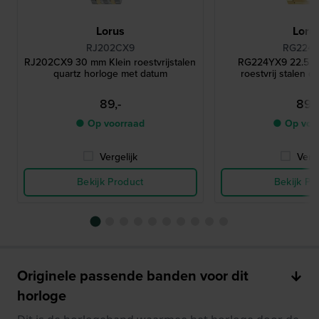
Lorus
Loru
RJ202CX9
RG224
RJ202CX9 30 mm Klein roestvrijstalen
RG224YX9 22.5 m
quartz horloge met datum
roestvrij stalen q
89,-
89,-
● Op voorraad
● Op voo
Vergelijk
Verge
Bekijk Product
Bekijk Pr
Originele passende banden voor dit
horloge