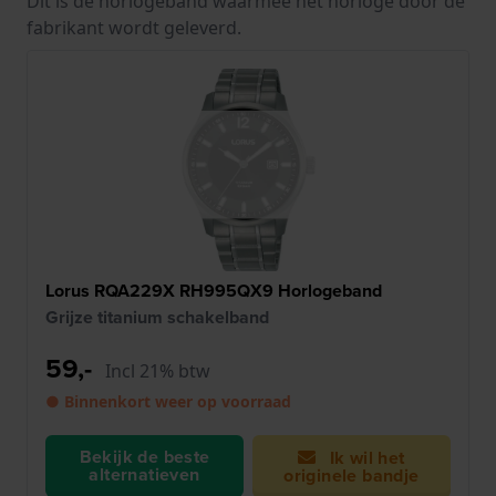
Dit is de horlogeband waarmee het horloge door de
fabrikant wordt geleverd.
Lorus RQA229X RH995QX9 Horlogeband
Grijze titanium schakelband
59,-
Incl 21% btw
● Binnenkort weer op voorraad
Bekijk de beste
Ik wil het
alternatieven
originele bandje