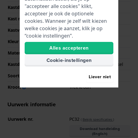
"accepteer alle cookies" klikt,
Kastdikte
10.2 mm
accepteer je ook de optionele
Kast materiaal
Titanium
cookies. Wanneer je zelf wilt kiezen
welke cookies je aanzet, klik je op
Kastvorm
Rond
“cookie instellingen”.
Kleur kast
Zilver
Alles accepteren
Materiaal kastdeksel
Titanium
Cookie-instellingen
Kastdeksel
Geschroefde achterdeksel
Soort glas
Hardlex glas
Liever niet
Kroon
Trek kroon
Uurwerk informatie
Uurwerk nr.
PC32
(
Bekijk specificaties
)
Download handleiding
(English)