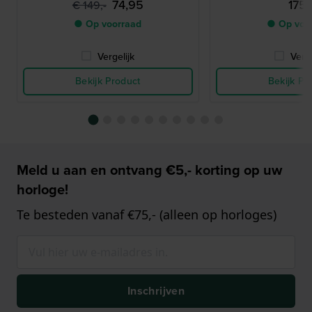
74,95
175,
€ 149,-
● Op voorraad
● Op voo
Vergelijk
Verge
Bekijk Product
Bekijk Pr
Meld u aan en ontvang €5,- korting op uw
horloge!
Te besteden vanaf €75,- (alleen op horloges)
Inschrijven