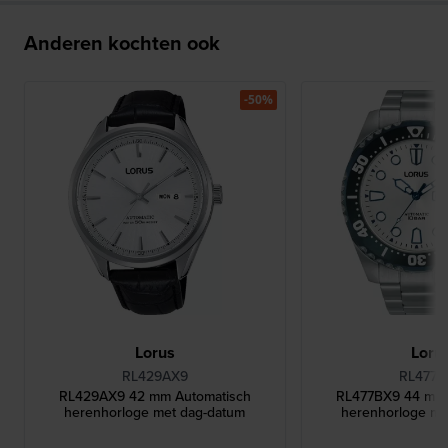
Anderen kochten ook
-50%
Lorus
Loru
RL429AX9
RL477B
RL429AX9 42 mm Automatisch
RL477BX9 44 mm 
herenhorloge met dag-datum
herenhorloge me