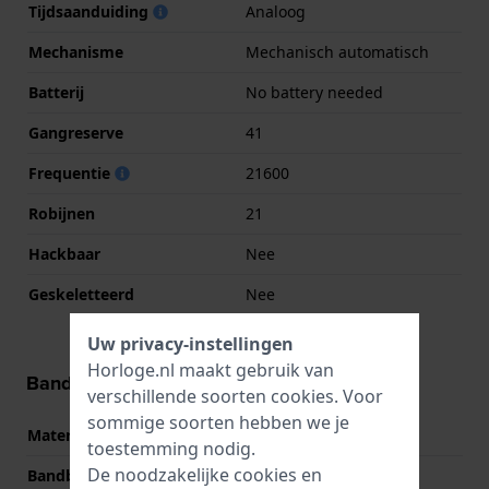
Tijdsaanduiding
Analoog
Mechanisme
Mechanisch automatisch
Batterij
No battery needed
Gangreserve
41
Frequentie
21600
Robijnen
21
Hackbaar
Nee
Geskeletteerd
Nee
Uw privacy-instellingen
Horloge.nl maakt gebruik van
Band informatie
verschillende soorten
cookies
. Voor
sommige soorten hebben we je
Materiaal Band
Leer
toestemming nodig.
De noodzakelijke cookies en
Bandbreedte
22 mm