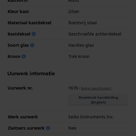
Kastvorm
Rond
Kleur kast
Zilver
Materiaal kastdeksel
Roestvrij staal
Kastdeksel
Geschroefde achterdeksel
Soort glas
Hardlex glas
Kroon
Trek kroon
Uurwerk informatie
Uurwerk nr.
Y676
(
Bekijk specificaties
)
Download handleiding
(English)
Merk uurwerk
Seiko Instruments Inc.
Zwitsers uurwerk
Nee