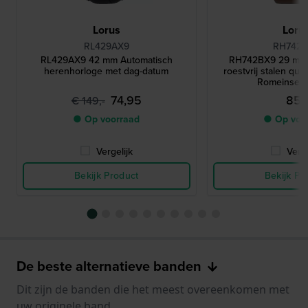
Lorus
Loru
RL429AX9
RH742
RL429AX9 42 mm Automatisch
RH742BX9 29 mm 
herenhorloge met dag-datum
roestvrij stalen qua
Romeinse i
74,95
85,-
€ 149,-
● Op voorraad
● Op voo
Vergelijk
Verge
Bekijk Product
Bekijk Pr
De beste alternatieve banden
Dit zijn de banden die het meest overeenkomen met
uw originele band.