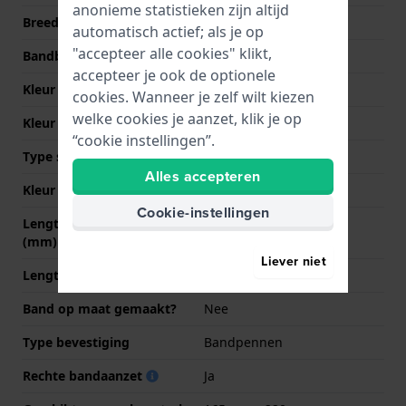
anonieme statistieken zijn altijd
Breedte bandaanzet
22 mm
automatisch actief; als je op
"accepteer alle cookies" klikt,
Bandbreedte bij sluiting
20 mm
accepteer je ook de optionele
Kleur Band
Zwart
cookies. Wanneer je zelf wilt kiezen
welke cookies je aanzet, klik je op
Kleur stiksel
Zwart
“cookie instellingen”.
Type sluiting
Gesp
Alles accepteren
Kleur sluiting
Zilver
Cookie-instellingen
Lengte band op 12 uur
85 mm
(mm)
Liever niet
Lengte band op 6 uur (mm)
125 mm
Band op maat gemaakt?
Nee
Type bevestiging
Bandpennen
Rechte bandaanzet
Ja