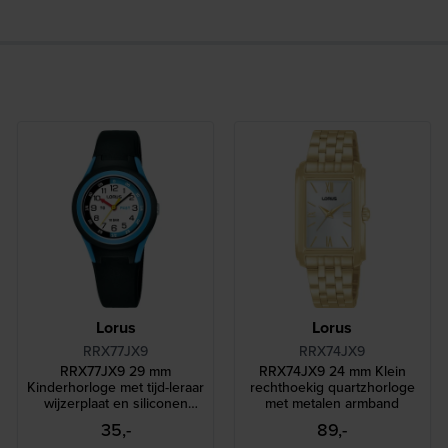
Lorus
Lorus
RRX77JX9
RRX74JX9
RRX77JX9 29 mm
RRX74JX9 24 mm Klein
Kinderhorloge met tijd-leraar
rechthoekig quartzhorloge
wijzerplaat en siliconen
met metalen armband
band
35,-
89,-