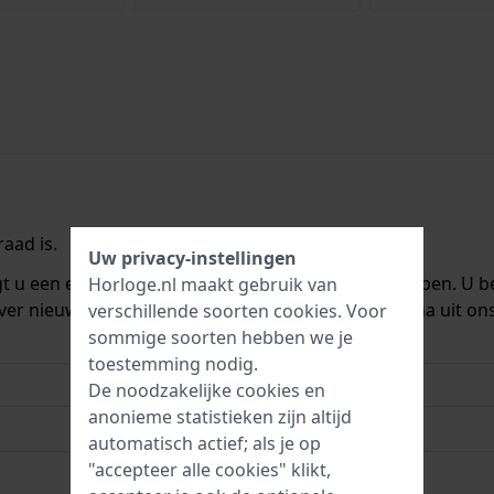
aad is.
Uw privacy-instellingen
ngt u een e-mail zodra we het weer op voorraad hebben. U b
Horloge.nl maakt gebruik van
ver nieuwe voorraad. Het wordt onmiddellijk daarna uit on
verschillende soorten
cookies
. Voor
sommige soorten hebben we je
toestemming nodig.
De noodzakelijke cookies en
anonieme statistieken zijn altijd
automatisch actief; als je op
"accepteer alle cookies" klikt,