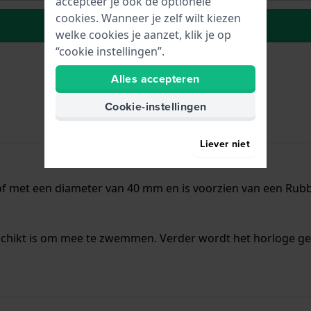
accepteer je ook de optionele
cookies. Wanneer je zelf wilt kiezen
Plaats in wenslijst
welke cookies je aanzet, klik je op
“cookie instellingen”.
Alles accepteren
Cookie-instellingen
Liever niet
f met een diameter van 40 mm en is voorzien van een Rubbe
schikt is om mee te zwemmen. Verder wordt het horloge gel