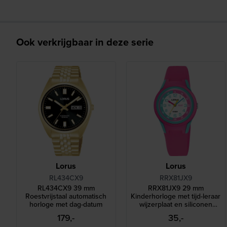
Ook verkrijgbaar in deze serie
Lorus
Lorus
RL434CX9
RRX81JX9
RL434CX9 39 mm
RRX81JX9 29 mm
Roestvrijstaal automatisch
Kinderhorloge met tijd-leraar
horloge met dag-datum
wijzerplaat en siliconen
band
179,-
35,-