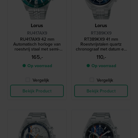
Lorus
Lorus
RU417AX9
RT389KX9
RU417AX9 42 mm
RT389KX9 41 mm
Automatisch horloge van
Roestvrijstalen quartz
roestvrij staal met semi-
chronograaf met datum en
transparante wijzerplaat
24-uurs wijzerplaat
165,-
110,-
● Op voorraad
● Op voorraad
Vergelijk
Vergelijk
Bekijk Product
Bekijk Product