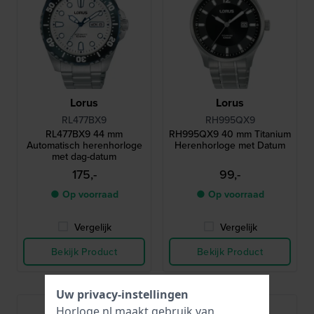
Lorus
Lorus
RL477BX9
RH995QX9
RL477BX9 44 mm
RH995QX9 40 mm Titanium
Automatisch herenhorloge
Herenhorloge met Datum
met dag-datum
175,-
99,-
● Op voorraad
● Op voorraad
Vergelijk
Vergelijk
Bekijk Product
Bekijk Product
Uw privacy-instellingen
Horloge.nl maakt gebruik van