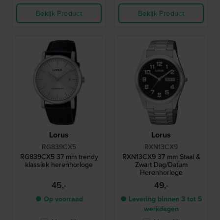
Bekijk Product
Bekijk Product
Lorus
Lorus
RG839CX5
RXN13CX9
RG839CX5 37 mm trendy
RXN13CX9 37 mm Staal &
klassiek herenhorloge
Zwart Dag/Datum
Herenhorloge
45,-
49,-
● Op voorraad
● Levering binnen 3 tot 5
werkdagen