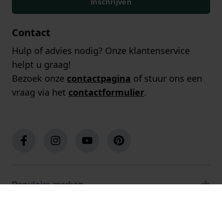
Inschrijven
Contact
Hulp of advies nodig? Onze klantenservice
helpt u graag!
Bezoek onze
contactpagina
of stuur ons een
vraag via het
contactformulier
.
Populaire merken
Populaire pagina's