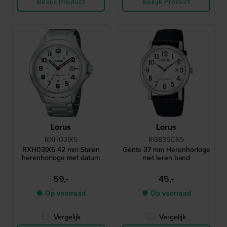
Bekijk Product
Bekijk Product
Lorus
Lorus
RXH03IX5
RG835CX5
RXH03IX5 42 mm Stalen
Gents 37 mm Herenhorloge
herenhorloge met datum
met leren band
59,-
45,-
● Op voorraad
● Op voorraad
Vergelijk
Vergelijk