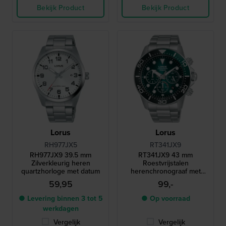
Bekijk Product
Bekijk Product
Lorus
Lorus
RH977JX5
RT341JX9
RH977JX9 39.5 mm
RT341JX9 43 mm
Zilverkleurig heren
Roestvrijstalen
quartzhorloge met datum
herenchronograaf met
datum
59,95
99,-
● Levering binnen 3 tot 5
● Op voorraad
werkdagen
Vergelijk
Vergelijk