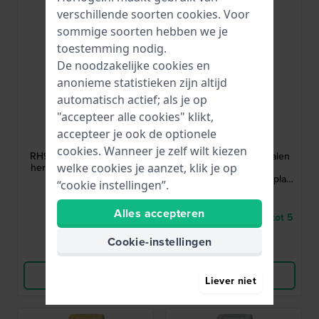
verschillende soorten
cookies
. Voor
sommige soorten hebben we je
toestemming nodig.
De noodzakelijke cookies en
anonieme statistieken zijn altijd
automatisch actief; als je op
"accepteer alle cookies" klikt,
Lorus
Lorus
accepteer je ook de optionele
RH907RX9
RH905RX9
cookies. Wanneer je zelf wilt kiezen
RH907RX9 39 mm Stalen
RH905RX9 39 mm Stalen
herenhorloge met datum
herenhorloge met
welke cookies je aanzet, klik je op
gestructureerde wijzerplaat
“cookie instellingen”.
en datum
65,-
65,-
Alles accepteren
● Op voorraad
● Levering binnen 3 tot 5
werkdagen
Cookie-instellingen
Vergelijk
Vergelijk
Bekijk Product
Bekijk Product
Liever niet