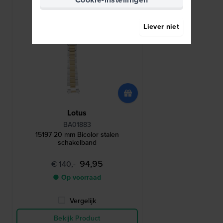
Liever niet
Lotus
BA01883
15197 20 mm Bicolor stalen
schakelband
94,95
€ 140,-
● Op voorraad
Vergelijk
Bekijk Product