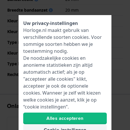
Breedte bandaanzet
20 mm
Kleur Band
Bicolor
Uw privacy-instellingen
Horloge.nl maakt gebruik van
Kleur stiksel
NVT
verschillende soorten
cookies
. Voor
Type sluiting
Vouwsluiting
sommige soorten hebben we je
toestemming nodig.
Kleur sluiting
Zilver
De noodzakelijke cookies en
Type bevestiging
Bandpennen
anonieme statistieken zijn altijd
automatisch actief; als je op
Rechte bandaanzet
Nee
"accepteer alle cookies" klikt,
accepteer je ook de optionele
cookies. Wanneer je zelf wilt kiezen
welke cookies je aanzet, klik je op
Onlangs bekeken
“cookie instellingen”.
Alles accepteren
Cookie-instellingen