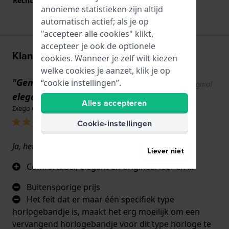
Rechte bandaanzet
Nee
anonieme statistieken zijn altijd
automatisch actief; als je op
"accepteer alle cookies" klikt,
accepteer je ook de optionele
Klantenreviews
cookies. Wanneer je zelf wilt kiezen
welke cookies je aanzet, klik je op
"Gemakkelijk te lezen, modern en
“cookie instellingen”.
Show original
text
elegant"
Alles accepteren
Diego Guerra Campo · 2 februari 2026
Cookie-instellingen
Ja, het is geweldig
Liever niet
Comfortabel, elegant en origineel leer en ...
Buitensporige prijs
Het feit dat er maar één specifiek type
horlogebandje is, maakt het erg moeilijk om een
vervangend horlogebandje voor dit type horloge te