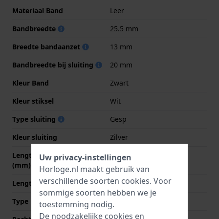
Materiaal Band
Leer
Bandbreedte
25.5 mm
Breedte bandaanzet
13 mm
Bandbreedte bij sluiting
20 mm
Kleur Band
Zwart
Kleur stiksel
Wit
Type sluiting
Gesp
Kleur sluiting
Zilver
Lengte band op 12 uur
80 mm
Uw privacy-instellingen
(mm)
Horloge.nl maakt gebruik van
verschillende soorten
cookies
. Voor
Lengte band op 6 uur (mm)
120 mm
sommige soorten hebben we je
Type bevestiging
Bandpennen
toestemming nodig.
De noodzakelijke cookies en