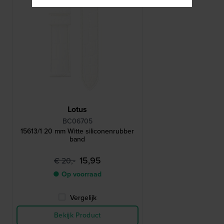
Lotus
BC06705
15613/1 20 mm Witte siliconenrubber
band
15,95
€ 20,-
● Op voorraad
Vergelijk
Bekijk Product