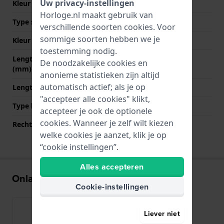
Uw privacy-instellingen
Kleur stiksel
Wit
Horloge.nl maakt gebruik van
Type sluiting
Gesp
verschillende soorten
cookies
. Voor
sommige soorten hebben we je
Kleur sluiting
Zilver
toestemming nodig.
Lengte band op 12 uur
75 mm
De noodzakelijke cookies en
(mm)
anonieme statistieken zijn altijd
automatisch actief; als je op
Lengte band op 6 uur (mm)
115 mm
"accepteer alle cookies" klikt,
Type bevestiging
Bandpennen
accepteer je ook de optionele
cookies. Wanneer je zelf wilt kiezen
Rechte bandaanzet
Ja
welke cookies je aanzet, klik je op
“cookie instellingen”.
Alles accepteren
Onlangs bekeken
Cookie-instellingen
Liever niet