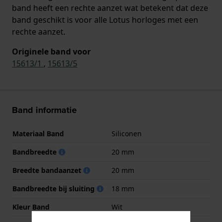
band heeft een rechte aanzet wat betekent dat deze
band geschikt is voor alle Lotus horloges met een
rechte aanzet.
Originele band voor
15613/1
,
15613/5
Band informatie
Materiaal Band
Siliconen
Bandbreedte
20 mm
Breedte bandaanzet
20 mm
Bandbreedte bij sluiting
18 mm
Kleur Band
Wit