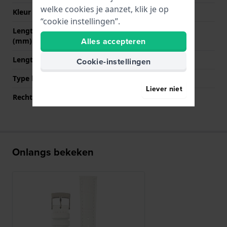
welke cookies je aanzet, klik je op
Kleur sluiting
Zilver
“cookie instellingen”.
Lengte band op 12 uur
65 mm
Alles accepteren
(mm)
Lengte band op 6 uur (mm)
105 mm
Cookie-instellingen
Type bevestiging
Bandpennen
Liever niet
Rechte bandaanzet
Ja
Onlangs bekeken