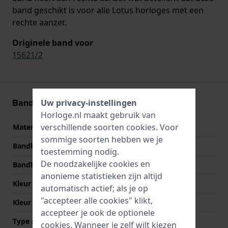
band geschikt is voor alle Lotus horloges met een
rechte aanzet.
Originele band voor
15621/2
Band informatie
Uw privacy-instellingen
Horloge.nl maakt gebruik van
verschillende soorten
cookies
. Voor
Materiaal Band
Leer
sommige soorten hebben we je
Bandbreedte
17 mm
toestemming nodig.
De noodzakelijke cookies en
Bandbreedte bij sluiting
15 mm
anonieme statistieken zijn altijd
Kleur Band
Wit
automatisch actief; als je op
"accepteer alle cookies" klikt,
Kleur stiksel
Wit
accepteer je ook de optionele
Type sluiting
Gesp
cookies. Wanneer je zelf wilt kiezen